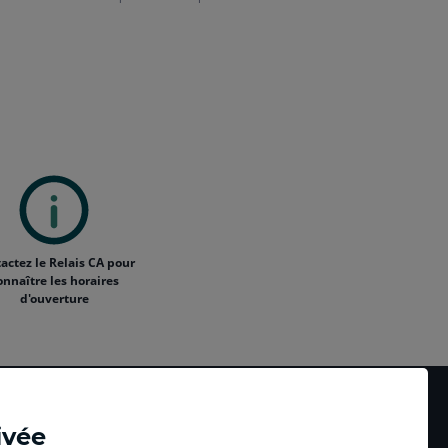
actez le Relais CA pour
onnaître les horaires
d'ouverture
ivée