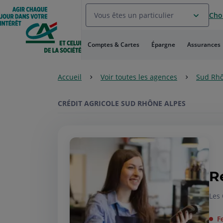
Aller
Vous êtes un particulier
Choi
au
Menu
Aller au
Comptes & Cartes
Épargne
Assurances
Contenu
Aller
au
Accueil
Voir toutes les agences
Sud Rhô
Pied
de
page
CRÉDIT AGRICOLE SUD RHÔNE ALPES
R
Les 
F