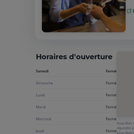
Horaires d'ouverture
Aujourd'hui
Samedi
Fermé
samedi
Dimanche
Fermé
Lundi
Fermé
Mardi
Fermé
Mercredi
Fermé
Vous êtes i
répondre à
Jeudi
Fermé
Vous êtes i