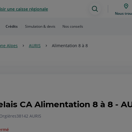
sir une caisse régionale
Assistance
Nous trou
de
Crédits
Simulation & devis
Nos conseils
recherche
ne Alpes
AURIS
Alimentation 8 à 8
elais CA Alimentation 8 à 8 - A
Orgières
38142 AURIS
ermé