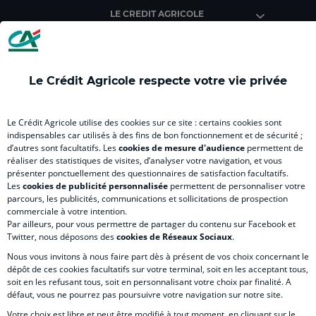
Agricole
Agricole
Agricole
Agricole
Agri
LE CREDIT AGRICOLE
(
Master
(
(
Mas
nouvel
(
nouvel
nouvel
(
onglet
nouvel
onglet
onglet
nou
)
onglet
)
)
ong
Le Crédit Agricole respecte votre vie privée
)
)
RELATION BANQUE CLIENT
Le Crédit Agricole utilise des cookies sur ce site : certains cookies sont
indispensables car utilisés à des fins de bon fonctionnement et de sécurité ;
d’autres sont facultatifs. Les
cookies de mesure d'audience
permettent de
SITES SPECIALISES
réaliser des statistiques de visites, d’analyser votre navigation, et vous
présenter ponctuellement des questionnaires de satisfaction facultatifs.
Les
cookies de publicité personnalisée
permettent de personnaliser votre
parcours, les publicités, communications et sollicitations de prospection
commerciale à votre intention.
Par ailleurs, pour vous permettre de partager du contenu sur Facebook et
Accessibilité numérique du site
Twitter, nous déposons des
cookies de Réseaux Sociaux
.
Nous vous invitons à nous faire part dès à présent de vos choix concernant le
dépôt de ces cookies facultatifs sur votre terminal, soit en les acceptant tous,
soit en les refusant tous, soit en personnalisant votre choix par finalité. A
MENTIONS LÉGALES
défaut, vous ne pourrez pas poursuivre votre navigation sur notre site.
COOKIES ET POLITIQUE DE PROTECTION DES DONNÉES PERSONNELLES DU SITE IN
Votre choix est libre et peut être modifié à tout moment, en cliquant sur le