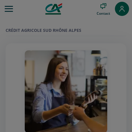
Aller
au
Contact
Menu
Aller au
Contenu
CRÉDIT AGRICOLE SUD RHÔNE ALPES
Aller
au
Pied
de
page