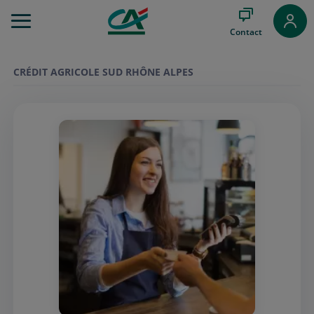
Aller
au
Contact
Menu
Aller au
Contenu
CRÉDIT AGRICOLE SUD RHÔNE ALPES
Aller
au
Pied
de
page