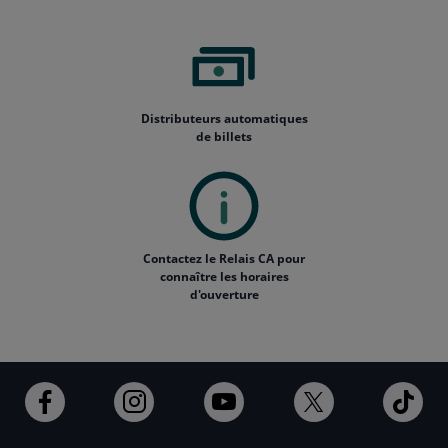
Distributeurs automatiques
de billets
Contactez le Relais CA pour
connaître les horaires
d'ouverture
Ouvert
Ouvert
Ouvert
Ouvert
Ouv
dans
dans
dans
dans
dan