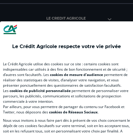
du
du
du
du
du
Crédit
Crédit
Crédit
Crédit
Créd
Agricole
Agricole
Agricole
Agricole
Agri
LE CREDIT AGRICOLE
(
Master
(
(
Mas
nouvel
(
nouvel
nouvel
(
onglet
nouvel
onglet
onglet
nou
)
onglet
)
)
ong
Le Crédit Agricole respecte votre vie privée
)
)
RELATION BANQUE CLIENT
Le Crédit Agricole utilise des cookies sur ce site : certains cookies sont
indispensables car utilisés à des fins de bon fonctionnement et de sécurité ;
d’autres sont facultatifs. Les
cookies de mesure d'audience
permettent de
SITES SPECIALISES
réaliser des statistiques de visites, d’analyser votre navigation, et vous
présenter ponctuellement des questionnaires de satisfaction facultatifs.
Les
cookies de publicité personnalisée
permettent de personnaliser votre
parcours, les publicités, communications et sollicitations de prospection
commerciale à votre intention.
Par ailleurs, pour vous permettre de partager du contenu sur Facebook et
Accessibilité numérique du site
Twitter, nous déposons des
cookies de Réseaux Sociaux
.
Nous vous invitons à nous faire part dès à présent de vos choix concernant le
dépôt de ces cookies facultatifs sur votre terminal, soit en les acceptant tous,
soit en les refusant tous, soit en personnalisant votre choix par finalité. A
MENTIONS LÉGALES