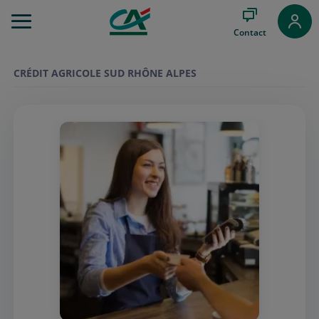
Aller
au
Contact
Menu
Aller au
Contenu
CRÉDIT AGRICOLE SUD RHÔNE ALPES
Aller
au
Pied
de
page