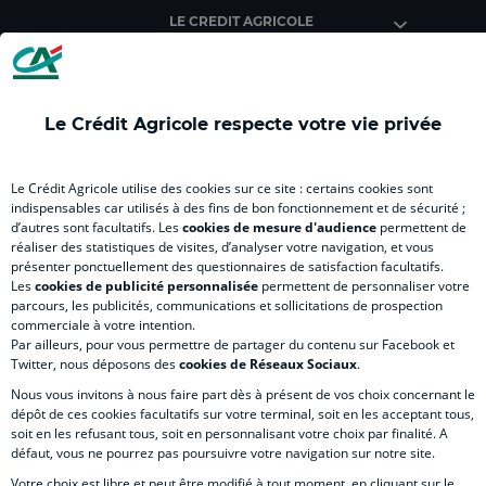
Agricole
Agricole
Agricole
Agricole
Agri
LE CREDIT AGRICOLE
(
Master
(
(
Mas
nouvel
(
nouvel
nouvel
(
onglet
nouvel
onglet
onglet
nou
)
onglet
)
)
ong
Le Crédit Agricole respecte votre vie privée
)
)
RELATION BANQUE CLIENT
Le Crédit Agricole utilise des cookies sur ce site : certains cookies sont
indispensables car utilisés à des fins de bon fonctionnement et de sécurité ;
d’autres sont facultatifs. Les
cookies de mesure d'audience
permettent de
SITES SPECIALISES
réaliser des statistiques de visites, d’analyser votre navigation, et vous
présenter ponctuellement des questionnaires de satisfaction facultatifs.
Les
cookies de publicité personnalisée
permettent de personnaliser votre
parcours, les publicités, communications et sollicitations de prospection
commerciale à votre intention.
Par ailleurs, pour vous permettre de partager du contenu sur Facebook et
Accessibilité numérique du site
Twitter, nous déposons des
cookies de Réseaux Sociaux
.
Nous vous invitons à nous faire part dès à présent de vos choix concernant le
dépôt de ces cookies facultatifs sur votre terminal, soit en les acceptant tous,
soit en les refusant tous, soit en personnalisant votre choix par finalité. A
MENTIONS LÉGALES
défaut, vous ne pourrez pas poursuivre votre navigation sur notre site.
COOKIES ET POLITIQUE DE PROTECTION DES DONNÉES PERSONNELLES DU SITE IN
Votre choix est libre et peut être modifié à tout moment, en cliquant sur le