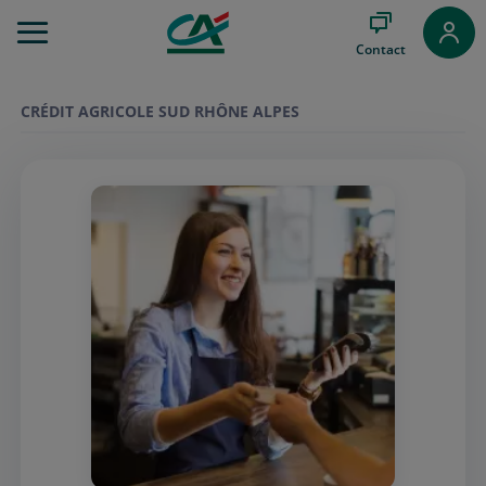
Aller
au
Contact
Menu
Aller au
Contenu
CRÉDIT AGRICOLE SUD RHÔNE ALPES
Aller
au
Pied
de
page