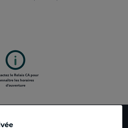
actez le Relais CA pour
onnaître les horaires
d'ouverture
ivée