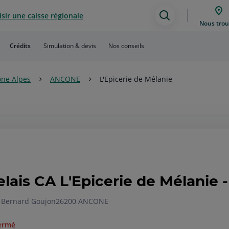
sir une caisse régionale
Assistance
Nous trou
de
Crédits
Simulation & devis
Nos conseils
recherche
ne Alpes
ANCONE
L'Epicerie de Mélanie
elais CA L'Epicerie de Mélanie
 Bernard Goujon
26200 ANCONE
ermé