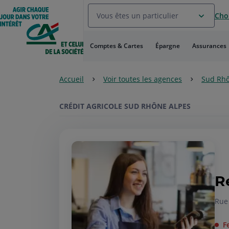
Aller
Vous êtes un particulier
Choi
au
Menu
Aller au
Comptes & Cartes
Épargne
Assurances
Contenu
Aller
au
Accueil
Voir toutes les agences
Sud Rhô
Pied
de
page
CRÉDIT AGRICOLE SUD RHÔNE ALPES
R
Rue
F