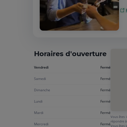
Horaires d'ouverture
Aujourd'hui
Vendredi
Fermé
vendredi
Samedi
Fermé
Dimanche
Fermé
Lundi
Fermé
Mardi
Fermé
Vous êtes i
répondre à
Mercredi
Fermé
Vous êtes i