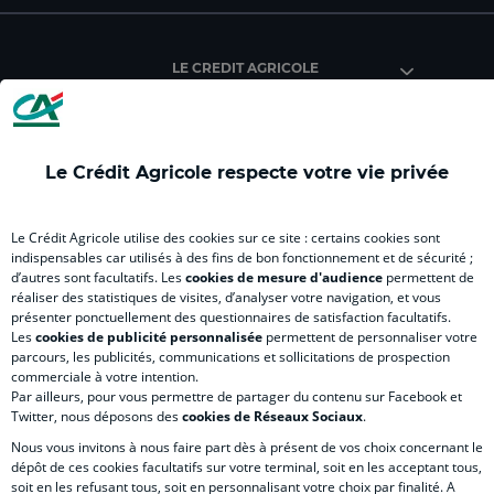
du
du
du
du
du
Crédit
Crédit
Crédit
Crédit
Créd
Agricole
Agricole
Agricole
Agricole
Agri
LE CREDIT AGRICOLE
(
Master
(
(
Mas
nouvel
(
nouvel
nouvel
(
onglet
nouvel
onglet
onglet
nou
)
onglet
)
)
ong
Le Crédit Agricole respecte votre vie privée
)
)
RELATION BANQUE CLIENT
Le Crédit Agricole utilise des cookies sur ce site : certains cookies sont
indispensables car utilisés à des fins de bon fonctionnement et de sécurité ;
d’autres sont facultatifs. Les
cookies de mesure d'audience
permettent de
SITES SPECIALISES
réaliser des statistiques de visites, d’analyser votre navigation, et vous
présenter ponctuellement des questionnaires de satisfaction facultatifs.
Les
cookies de publicité personnalisée
permettent de personnaliser votre
parcours, les publicités, communications et sollicitations de prospection
commerciale à votre intention.
Par ailleurs, pour vous permettre de partager du contenu sur Facebook et
Accessibilité numérique du site
Twitter, nous déposons des
cookies de Réseaux Sociaux
.
Nous vous invitons à nous faire part dès à présent de vos choix concernant le
dépôt de ces cookies facultatifs sur votre terminal, soit en les acceptant tous,
soit en les refusant tous, soit en personnalisant votre choix par finalité. A
MENTIONS LÉGALES