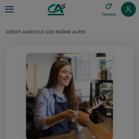
Aller
au
Contact
Menu
Aller au
Contenu
CRÉDIT AGRICOLE SUD RHÔNE ALPES
Aller
au
Pied
de
page