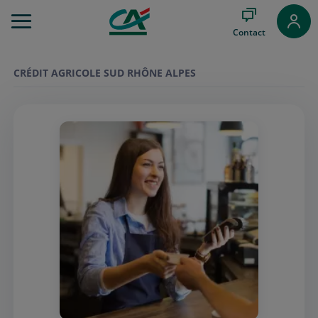
Aller
au
Contact
Menu
Aller au
Contenu
CRÉDIT AGRICOLE SUD RHÔNE ALPES
Aller
au
Pied
de
page