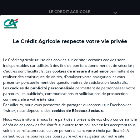
Crédit
Crédit
Crédit
Crédit
Créd
Agricole
Agricole
Agricole
Agricole
Agri
LE CREDIT AGRICOLE
(
Master
(
(
Mas
nouvel
(
nouvel
nouvel
(
onglet
nouvel
onglet
onglet
nou
)
onglet
)
)
ong
Le Crédit Agricole respecte votre vie privée
)
)
RELATION BANQUE CLIENT
Le Crédit Agricole utilise des cookies sur ce site : certains cookies sont
indispensables car utilisés à des fins de bon fonctionnement et de sécurité ;
d’autres sont facultatifs. Les
cookies de mesure d'audience
permettent de
SITES SPECIALISES
réaliser des statistiques de visites, d’analyser votre navigation, et vous
présenter ponctuellement des questionnaires de satisfaction facultatifs.
Les
cookies de publicité personnalisée
permettent de personnaliser votre
parcours, les publicités, communications et sollicitations de prospection
commerciale à votre intention.
Par ailleurs, pour vous permettre de partager du contenu sur Facebook et
Accessibilité numérique du site
Twitter, nous déposons des
cookies de Réseaux Sociaux
.
Nous vous invitons à nous faire part dès à présent de vos choix concernant le
dépôt de ces cookies facultatifs sur votre terminal, soit en les acceptant tous,
soit en les refusant tous, soit en personnalisant votre choix par finalité. A
MENTIONS LÉGALES
défaut, vous ne pourrez pas poursuivre votre navigation sur notre site.