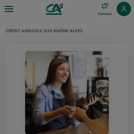
Aller
au
Contact
Menu
Aller au
Contenu
CRÉDIT AGRICOLE SUD RHÔNE ALPES
Aller
au
Pied
de
page