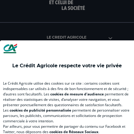
page
page
page
page
pag
facebook
instagram
youtube
twitter
Tik
du
du
du
du
du
Crédit
Crédit
Crédit
Crédit
Créd
Agricole
Agricole
Agricole
Agricole
Agri
LE CREDIT AGRICOLE
(
Master
(
(
Mas
nouvel
(
nouvel
nouvel
(
onglet
nouvel
onglet
onglet
nou
)
onglet
)
)
ong
Le Crédit Agricole respecte votre vie privée
)
)
RELATION BANQUE CLIENT
Le Crédit Agricole utilise des cookies sur ce site : certains cookies sont
indispensables car utilisés à des fins de bon fonctionnement et de sécurité ;
d’autres sont facultatifs. Les
cookies de mesure d'audience
permettent de
SITES SPECIALISES
réaliser des statistiques de visites, d’analyser votre navigation, et vous
présenter ponctuellement des questionnaires de satisfaction facultatifs.
Les
cookies de publicité personnalisée
permettent de personnaliser votre
parcours, les publicités, communications et sollicitations de prospection
commerciale à votre intention.
Par ailleurs, pour vous permettre de partager du contenu sur Facebook et
Accessibilité numérique du site
Twitter, nous déposons des
cookies de Réseaux Sociaux
.