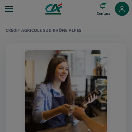
Aller
au
Contact
Menu
Aller au
Contenu
CRÉDIT AGRICOLE SUD RHÔNE ALPES
Aller
au
Pied
de
page