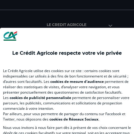
du
du
du
du
du
Crédit
Crédit
Crédit
Crédit
Créd
Agricole
Agricole
Agricole
Agricole
Agri
LE CREDIT AGRICOLE
(
Master
(
(
Mas
nouvel
(
nouvel
nouvel
(
onglet
nouvel
onglet
onglet
nou
)
onglet
)
)
ong
Le Crédit Agricole respecte votre vie privée
)
)
RELATION BANQUE CLIENT
Le Crédit Agricole utilise des cookies sur ce site : certains cookies sont
indispensables car utilisés à des fins de bon fonctionnement et de sécurité ;
d’autres sont facultatifs. Les
cookies de mesure d'audience
permettent de
SITES SPECIALISES
réaliser des statistiques de visites, d’analyser votre navigation, et vous
présenter ponctuellement des questionnaires de satisfaction facultatifs.
Les
cookies de publicité personnalisée
permettent de personnaliser votre
parcours, les publicités, communications et sollicitations de prospection
commerciale à votre intention.
Par ailleurs, pour vous permettre de partager du contenu sur Facebook et
Accessibilité numérique du site
Twitter, nous déposons des
cookies de Réseaux Sociaux
.
Nous vous invitons à nous faire part dès à présent de vos choix concernant le
dépôt de ces cookies facultatifs sur votre terminal, soit en les acceptant tous,