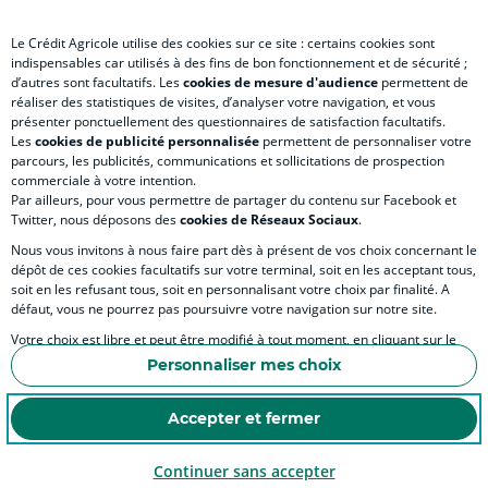
Le Crédit Agricole utilise des cookies sur ce site : certains cookies sont
indispensables car utilisés à des fins de bon fonctionnement et de sécurité ;
d’autres sont facultatifs. Les
cookies de mesure d'audience
permettent de
SITES SPECIALISES
réaliser des statistiques de visites, d’analyser votre navigation, et vous
présenter ponctuellement des questionnaires de satisfaction facultatifs.
Les
cookies de publicité personnalisée
permettent de personnaliser votre
parcours, les publicités, communications et sollicitations de prospection
commerciale à votre intention.
Par ailleurs, pour vous permettre de partager du contenu sur Facebook et
Accessibilité numérique du site
Twitter, nous déposons des
cookies de Réseaux Sociaux
.
Nous vous invitons à nous faire part dès à présent de vos choix concernant le
dépôt de ces cookies facultatifs sur votre terminal, soit en les acceptant tous,
soit en les refusant tous, soit en personnalisant votre choix par finalité. A
MENTIONS LÉGALES
défaut, vous ne pourrez pas poursuivre votre navigation sur notre site.
COOKIES ET POLITIQUE DE PROTECTION DES DONNÉES PERSONNELLES DU SITE IN
Votre choix est libre et peut être modifié à tout moment, en cliquant sur le
lien "Cookies", en bas de page.
POLITIQUE DE PROTECTION DES DONNÉES PERSONNELLES DE LA CAISSE RÉGIONA
Personnaliser mes choix
Pour en savoir plus sur les responsables de traitement et les finalités, cliquez
ESPACE SECURITE ET FRAUDE
sur "Personnaliser mes choix".
Accepter et fermer
COOKIES
Continuer sans accepter
© Crédit Agricole