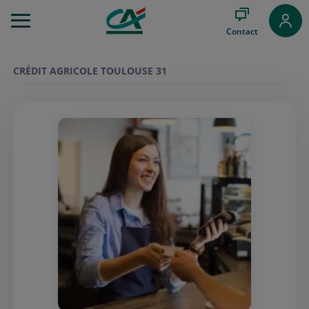
Aller
au
Contact
Menu
Aller au
Contenu
CRÉDIT AGRICOLE TOULOUSE 31
Aller
au
Pied
de
page