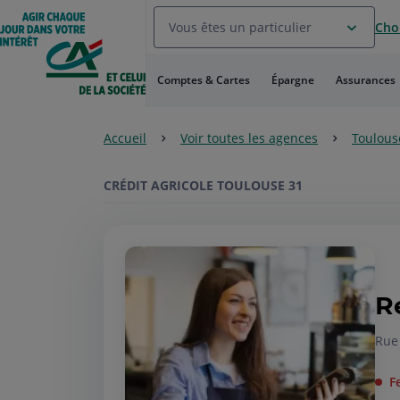
Aller
Vous êtes un particulier
Choi
au
Menu
Aller au
Comptes & Cartes
Épargne
Assurances
Contenu
Aller
au
Accueil
Voir toutes les agences
Toulous
Pied
de
page
CRÉDIT AGRICOLE TOULOUSE 31
R
Rue
F