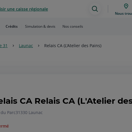
sir une caisse régionale
Assistance
Nous trou
de
Crédits
Simulation & devis
Nos conseils
recherche
e 31
Launac
Relais CA (L'Atelier des Pains)
elais CA Relais CA (L'Atelier de
 du Parc
31330 Launac
ermé