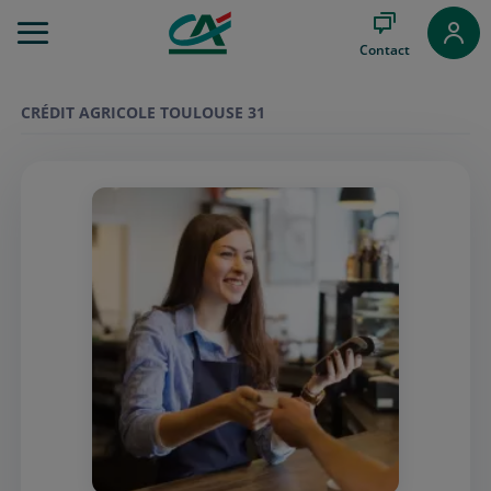
Aller
au
Contact
Menu
Aller au
Contenu
CRÉDIT AGRICOLE TOULOUSE 31
Aller
au
Pied
de
page