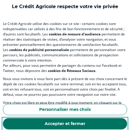
)
onglet
)
)
ong
Le Crédit Agricole respecte votre vie privée
)
)
RELATION BANQUE CLIENT
Le Crédit Agricole utilise des cookies sur ce site : certains cookies sont
indispensables car utilisés à des fins de bon fonctionnement et de sécurité ;
d’autres sont facultatifs. Les
cookies de mesure d'audience
permettent de
SITES SPECIALISES
réaliser des statistiques de visites, d’analyser votre navigation, et vous
présenter ponctuellement des questionnaires de satisfaction facultatifs.
Les
cookies de publicité personnalisée
permettent de personnaliser votre
parcours, les publicités, communications et sollicitations de prospection
commerciale à votre intention.
Par ailleurs, pour vous permettre de partager du contenu sur Facebook et
Accessibilité numérique du site
Twitter, nous déposons des
cookies de Réseaux Sociaux
.
Nous vous invitons à nous faire part dès à présent de vos choix concernant le
dépôt de ces cookies facultatifs sur votre terminal, soit en les acceptant tous,
soit en les refusant tous, soit en personnalisant votre choix par finalité. A
MENTIONS LÉGALES
défaut, vous ne pourrez pas poursuivre votre navigation sur notre site.
COOKIES ET POLITIQUE DE PROTECTION DES DONNÉES PERSONNELLES DU SITE IN
Votre choix est libre et peut être modifié à tout moment, en cliquant sur le
lien "Cookies", en bas de page.
POLITIQUE DE PROTECTION DES DONNÉES PERSONNELLES DE LA CAISSE RÉGIONA
Personnaliser mes choix
Pour en savoir plus sur les responsables de traitement et les finalités, cliquez
ESPACE SECURITE ET FRAUDE
sur "Personnaliser mes choix".
Accepter et fermer
COOKIES