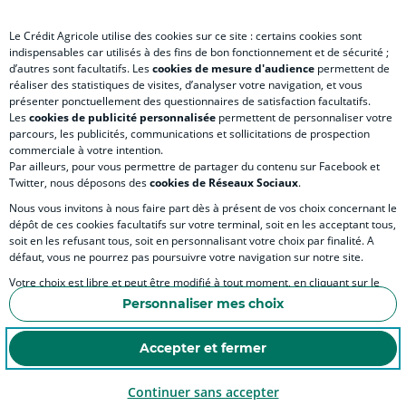
Le Crédit Agricole utilise des cookies sur ce site : certains cookies sont
indispensables car utilisés à des fins de bon fonctionnement et de sécurité ;
d’autres sont facultatifs. Les
cookies de mesure d'audience
permettent de
SITES SPECIALISES
réaliser des statistiques de visites, d’analyser votre navigation, et vous
présenter ponctuellement des questionnaires de satisfaction facultatifs.
Les
cookies de publicité personnalisée
permettent de personnaliser votre
parcours, les publicités, communications et sollicitations de prospection
commerciale à votre intention.
Par ailleurs, pour vous permettre de partager du contenu sur Facebook et
Accessibilité numérique du site
Twitter, nous déposons des
cookies de Réseaux Sociaux
.
Nous vous invitons à nous faire part dès à présent de vos choix concernant le
dépôt de ces cookies facultatifs sur votre terminal, soit en les acceptant tous,
soit en les refusant tous, soit en personnalisant votre choix par finalité. A
MENTIONS LÉGALES
défaut, vous ne pourrez pas poursuivre votre navigation sur notre site.
COOKIES ET POLITIQUE DE PROTECTION DES DONNÉES PERSONNELLES DU SITE IN
Votre choix est libre et peut être modifié à tout moment, en cliquant sur le
lien "Cookies", en bas de page.
POLITIQUE DE PROTECTION DES DONNÉES PERSONNELLES DE LA CAISSE RÉGIONA
Personnaliser mes choix
Pour en savoir plus sur les responsables de traitement et les finalités, cliquez
ESPACE SECURITE ET FRAUDE
sur "Personnaliser mes choix".
Accepter et fermer
COOKIES
Continuer sans accepter
© Crédit Agricole