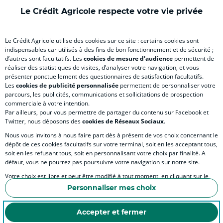
)
onglet
)
)
ong
Le Crédit Agricole respecte votre vie privée
)
)
RELATION BANQUE CLIENT
Le Crédit Agricole utilise des cookies sur ce site : certains cookies sont
indispensables car utilisés à des fins de bon fonctionnement et de sécurité ;
d’autres sont facultatifs. Les
cookies de mesure d'audience
permettent de
SITES SPECIALISES
réaliser des statistiques de visites, d’analyser votre navigation, et vous
présenter ponctuellement des questionnaires de satisfaction facultatifs.
Les
cookies de publicité personnalisée
permettent de personnaliser votre
parcours, les publicités, communications et sollicitations de prospection
commerciale à votre intention.
Par ailleurs, pour vous permettre de partager du contenu sur Facebook et
Accessibilité numérique du site
Twitter, nous déposons des
cookies de Réseaux Sociaux
.
Nous vous invitons à nous faire part dès à présent de vos choix concernant le
dépôt de ces cookies facultatifs sur votre terminal, soit en les acceptant tous,
soit en les refusant tous, soit en personnalisant votre choix par finalité. A
MENTIONS LÉGALES
défaut, vous ne pourrez pas poursuivre votre navigation sur notre site.
COOKIES ET POLITIQUE DE PROTECTION DES DONNÉES PERSONNELLES DU SITE IN
Votre choix est libre et peut être modifié à tout moment, en cliquant sur le
lien "Cookies", en bas de page.
POLITIQUE DE PROTECTION DES DONNÉES PERSONNELLES DE LA CAISSE RÉGIONA
Personnaliser mes choix
Pour en savoir plus sur les responsables de traitement et les finalités, cliquez
ESPACE SECURITE ET FRAUDE
sur "Personnaliser mes choix".
Accepter et fermer
COOKIES