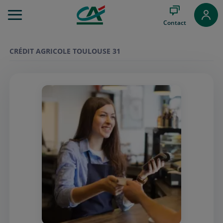
Aller
au
Contact
Menu
Aller au
Contenu
CRÉDIT AGRICOLE TOULOUSE 31
Aller
au
Pied
de
page