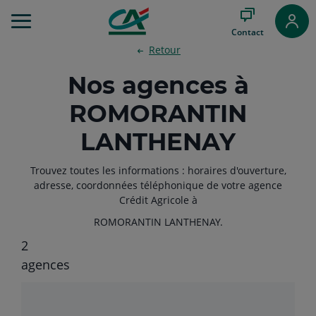
Aller
au
Contact
Menu
Retour
Aller au
Contenu
Nos agences à
Aller
au
ROMORANTIN
Pied
de
LANTHENAY
page
Trouvez toutes les informations : horaires d'ouverture,
adresse, coordonnées téléphonique de votre agence
Crédit Agricole à
ROMORANTIN LANTHENAY.
2
Filtrer
agences