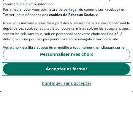
)
)
commerciale à votre intention.
Par ailleurs, pour vous permettre de partager du contenu sur Facebook et
Twitter, nous déposons des
cookies de Réseaux Sociaux
.
Nous vous invitons à nous faire part dès à présent de vos choix concernant le
dépôt de ces cookies facultatifs sur votre terminal, soit en les acceptant tous,
SITES SPECIALISES
soit en les refusant tous, soit en personnalisant votre choix par finalité. A
défaut, vous ne pourrez pas poursuivre votre navigation sur notre site.
Votre choix est libre et peut être modifié à tout moment, en cliquant sur le
lien "Cookies", en bas de page.
Personnaliser mes choix
Accessibilité numérique du site
Pour en savoir plus sur les responsables de traitement et les finalités, cliquez
sur "Personnaliser mes choix".
Accepter et fermer
Continuer sans accepter
MENTIONS LÉGALES
COOKIES ET POLITIQUE DE PROTECTION DES DONNÉES PERSONNELLES DU SITE IN
POLITIQUE DE PROTECTION DES DONNÉES PERSONNELLES DE LA CAISSE RÉGIONA
ESPACE SECURITE ET FRAUDE
COOKIES
© Crédit Agricole