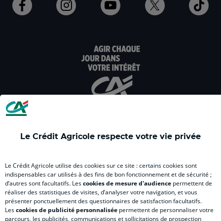
Ouvert
Ouvert
Ouvert
Ouvert
Ouv
dans
dans
dans
dans
dan
un
un
un
un
un
nouvel
nouvel
nouvel
nouvel
nou
onglet
onglet
onglet
onglet
ong
:
:
:
:
:
aller
Aller
aller
aller
Alle
sur
sur
sur
sur
sur
la
la
la
la
la
page
page
page
page
pag
facebook
instagram
youtube
twitter
Tik
Le Crédit Agricole respecte votre vie privée
du
du
du
du
du
Crédit
Crédit
Crédit
Crédit
Créd
Agricole
Agricole
Agricole
Agricole
Agri
Le Crédit Agricole utilise des cookies sur ce site : certains cookies sont
LE CREDIT AGRICOLE
(
Master
(
(
Mas
indispensables car utilisés à des fins de bon fonctionnement et de sécurité ;
d’autres sont facultatifs. Les
cookies de mesure d'audience
permettent de
nouvel
(
nouvel
nouvel
(
réaliser des statistiques de visites, d’analyser votre navigation, et vous
onglet
nouvel
onglet
onglet
nou
présenter ponctuellement des questionnaires de satisfaction facultatifs.
)
onglet
)
)
ong
Les
cookies de publicité personnalisée
permettent de personnaliser votre
parcours, les publicités, communications et sollicitations de prospection
RELATION BANQUE CLIENT