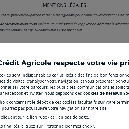
MENTIONS LÉGALES
. Renseignez-vous auprès de votre Caisse régionale pour connaître les conditions de l’oﬀ
 de communication selon opérateurs. L’utilisation de l’application nécessite la détenti
barème tarifaire en vigueur dans votre Caisse régionale).
Ouvert
Ouvert
Ouvert
Ouvert
Ouvert
Crédit Agricole respecte votre vie pr
dans
dans
dans
dans
dans
un
un
un
un
un
 cookies sont indispensables car utilisés à des fins de bon fonctionne
nouvel
nouvel
nouvel
nouvel
nouvel
es de visites, d’analyser votre navigation, et vous présenter ponctu
onglet
onglet
onglet
onglet
onglet
 CLIENT
SITES SPECIALISES
nnaliser votre parcours, les publicités, communications et sollici
:
:
:
:
:
tion
Prêt immobilier en ligne
Rése
sur Facebook et Twitter, nous déposons des
cookies de Réseaux So
aller
Aller
aller
aller
Aller
J'écorénove mon logement
Prop
ix concernant le dépôt de ces cookies facultatifs sur votre terminal
sur
sur
sur
sur
sur
ntaires
Agences immobilières Square
Part
e pourrez pas poursuivre votre navigation sur notre site.
Habitat
la
la
la
la
la
s Dépôts et de Résolution (FGDR)
Ple
 cliquant sur le lien "Cookies", en bas de page.
Service de télésurveillance
on
page
page
page
page
page
LOA LDD Agilauto
facebook
instagram
youtube
twitter
TikTok
s finalités, cliquez sur "Personnaliser mes choix".