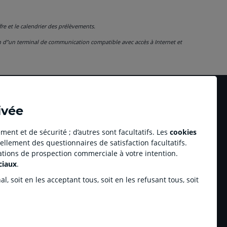
re et le calendrier des prélèvements.
on d’’un terminal de communication compatible avec accès à Internet et
ivée
ment et de sécurité ; d’autres sont facultatifs. Les
cookies
ellement des questionnaires de satisfaction facultatifs.
Accessibilité numérique du site
tations de prospection commerciale à votre intention.
au professionnel Youzful
Plan du site
ciaux
.
Accessibilité - Non conforme
ulse by CA
, soit en les acceptant tous, soit en les refusant tous, soit
enariats sportifs
inchamp.com