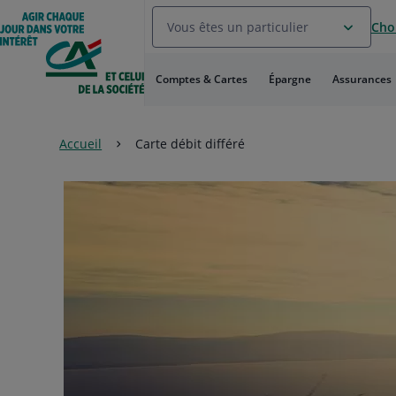
Aller
Vous êtes un particulier
Choi
au
Menu
Aller au
Comptes & Cartes
Épargne
Assurances
Contenu
Aller
au
Pied
Accueil
Carte débit différé
de
page