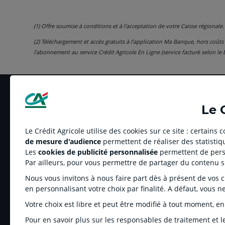
(1) Oﬀre soumise à conditions et à l'acceptation de votre Caisse régionale
(2) Téléchargement et accès gratuits à l’application Ma Banque, hors coûts
l’abonnement au service Crédit Agricole En Ligne (service facturé selon le 
Le 
Le Crédit Agricole utilise des cookies sur ce site : certains
de mesure d'audience
permettent de réaliser des statistiqu
LE CREDIT AGRICOLE
RELATION BANQUE
Les
cookies de publicité personnalisée
permettent de perso
Banque coopérative
Réclamation et média
Par ailleurs, pour vous permettre de partager du contenu 
Espace sociétaire
Tarifs
Nous vous invitons à nous faire part dès à présent de vos cho
Charte éthique
Informations régleme
en personnalisant votre choix par finalité. A défaut, vous n
Groupe Crédit Agricole
Fonds de Garantie de
Votre choix est libre et peut être modifié à tout moment, en
Recrutement
Rétractation-Résiliati
Pour en savoir plus sur les responsables de traitement et le