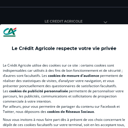
du
du
du
du
du
Crédit
Crédit
Crédit
Crédit
Créd
Agricole
Agricole
Agricole
Agricole
Agri
LE CREDIT AGRICOLE
(
Master
(
(
Mas
nouvel
(
nouvel
nouvel
(
onglet
nouvel
onglet
onglet
nou
)
onglet
)
)
ong
Le Crédit Agricole respecte votre vie privée
)
)
RELATION BANQUE CLIENT
Le Crédit Agricole utilise des cookies sur ce site : certains cookies sont
indispensables car utilisés à des fins de bon fonctionnement et de sécurité ;
d’autres sont facultatifs. Les
cookies de mesure d'audience
permettent de
SITES SPECIALISES
réaliser des statistiques de visites, d’analyser votre navigation, et vous
présenter ponctuellement des questionnaires de satisfaction facultatifs.
Les
cookies de publicité personnalisée
permettent de personnaliser votre
parcours, les publicités, communications et sollicitations de prospection
commerciale à votre intention.
Par ailleurs, pour vous permettre de partager du contenu sur Facebook et
Accessibilité numérique du site
Twitter, nous déposons des
cookies de Réseaux Sociaux
.
Nous vous invitons à nous faire part dès à présent de vos choix concernant le
dépôt de ces cookies facultatifs sur votre terminal, soit en les acceptant tous,