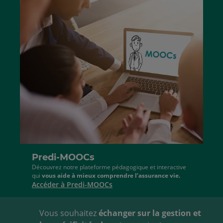
au
à
début
la
de
fin
la
de
liste
la
liste
Predi-MOOCs
Découvrez notre plateforme pédagogique et interactive
qui
vous aide à mieux comprendre l’assurance vie.
Accéder à Predi-MOOCs
Vous souhaitez
échanger sur la gestion et