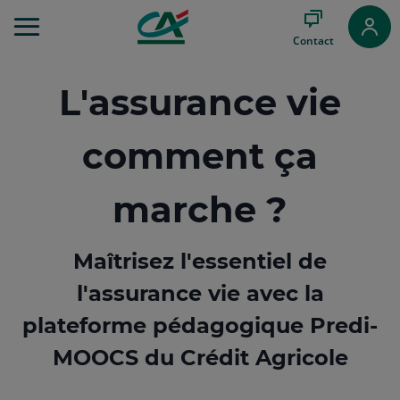
Aller
au
Contact
Menu
Aller au
Contenu
L'assurance vie
Aller
au
Pied
comment ça
de
page
marche ?
Maîtrisez l'essentiel de
l'assurance vie avec la
plateforme pédagogique Predi-
MOOCS du Crédit Agricole