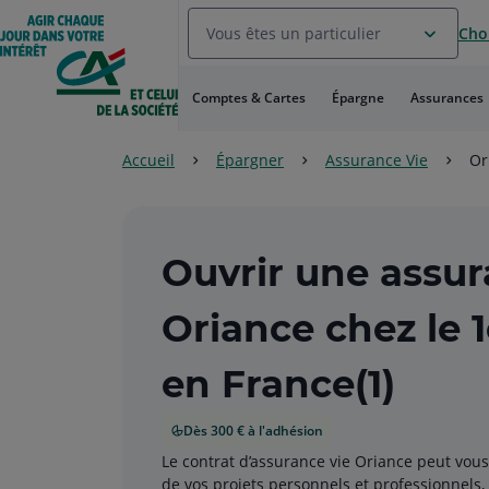
Aller
Vous êtes un particulier
Choi
au
Menu
Aller au
Comptes & Cartes
Épargne
Assurances
Contenu
Aller
au
Accueil
Épargner
Assurance Vie
Or
Pied
de
page
Ouvrir une assur
Oriance chez le 
en France(1)
Dès 300 € à l'adhésion
Le contrat d’assurance vie Oriance peut vou
de vos projets personnels et professionnels, 