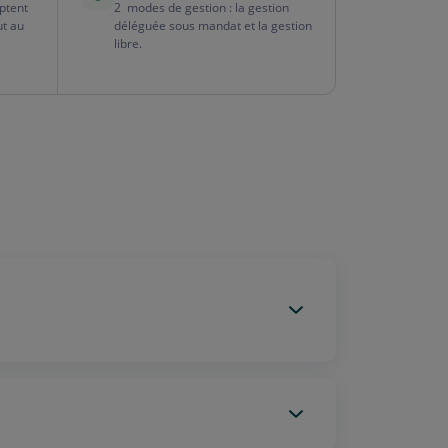
aptent
2 modes de gestion : la gestion
ut au
déléguée sous mandat et la gestion
.
libre.