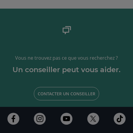
Vous ne trouvez pas ce que vous recherchez ?
Un conseiller peut vous aider.
CONTACTER UN CONSEILLER
Ouvert
Ouvert
Ouvert
Ouvert
Ouv
dans
dans
dans
dans
dan