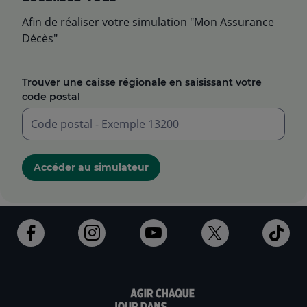
Afin de réaliser votre simulation "Mon Assurance
Décès"
Trouver une caisse régionale en saisissant votre
code postal
Saisir
un
Accéder au simulateur
code
postal
à
5
chiffres
Ouvert
Ouvert
Ouvert
Ouvert
Ouv
dans
dans
dans
dans
dan
un
un
un
un
un
nouvel
nouvel
nouvel
nouvel
nou
onglet
onglet
onglet
onglet
ong