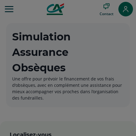
Aller
au
Contact
Menu
Aller au
Contenu
Simulation
Aller
au
Pied
Assurance
de
page
Obsèques
Une offre pour prévoir le financement de vos frais
d'obsèques, avec en complément une assistance pour
mieux accompagner vos proches dans l’organisation
des funérailles.
Localisez-vous