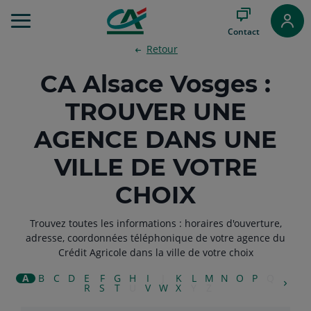
Aller
au
Contact
Menu
Retour
Aller au
Contenu
CA Alsace Vosges :
Aller
au
TROUVER UNE
Pied
de
AGENCE DANS UNE
page
VILLE DE VOTRE
CHOIX
Trouvez toutes les informations : horaires d'ouverture,
adresse, coordonnées téléphonique de votre agence du
Crédit Agricole dans la ville de votre choix
A
B
C
D
E
F
G
H
I
J
K
L
M
N
O
P
Q
R
S
T
U
V
W
X
Y
Z