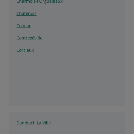
Charmois-l'Orgueilleux
Chatenois
Colmar
Contrexéville
Corcieux
Dambach La Ville