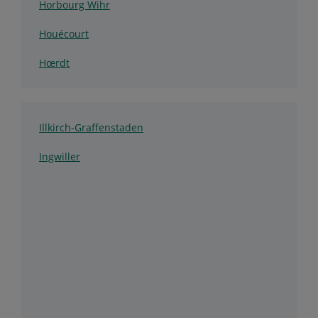
Horbourg Wihr
Houécourt
Hœrdt
Illkirch-Graffenstaden
Ingwiller