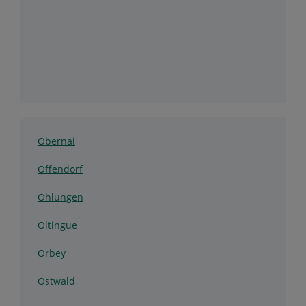
Obernai
Offendorf
Ohlungen
Oltingue
Orbey
Ostwald