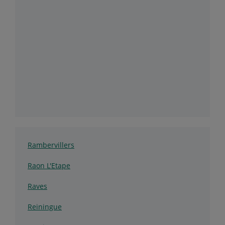
Rambervillers
Raon L'Etape
Raves
Reiningue