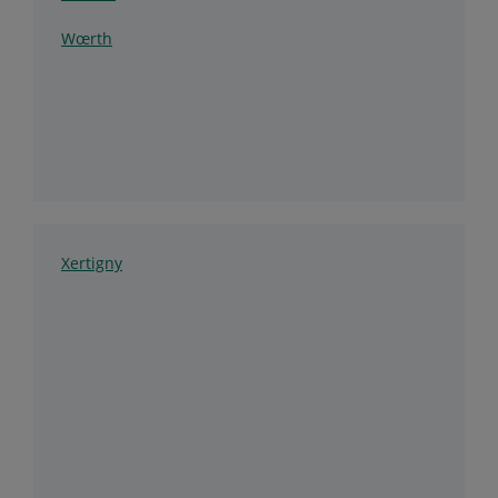
Wœrth
Xertigny