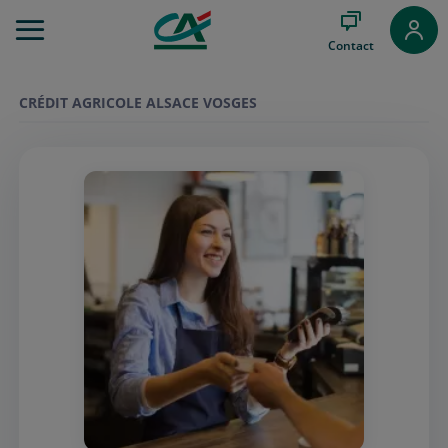
Aller
au
Contact
Menu
Aller au
Contenu
CRÉDIT AGRICOLE ALSACE VOSGES
Aller
au
Pied
de
page