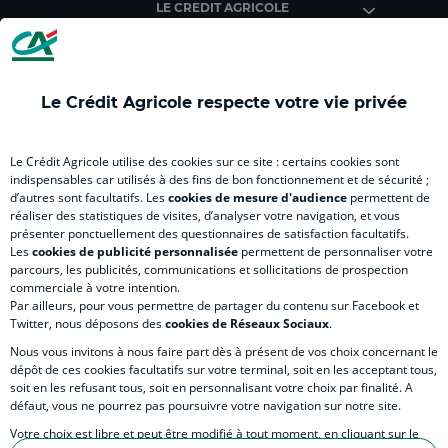
LE CREDIT AGRICOLE
(
Master
(
(
Mas
nouvel
(
nouvel
nouvel
(
onglet
nouvel
onglet
onglet
nou
)
onglet
)
)
ong
Le Crédit Agricole respecte votre vie privée
)
)
RELATION BANQUE CLIENT
Le Crédit Agricole utilise des cookies sur ce site : certains cookies sont
indispensables car utilisés à des fins de bon fonctionnement et de sécurité ;
d’autres sont facultatifs. Les
cookies de mesure d'audience
permettent de
SITES SPECIALISES
réaliser des statistiques de visites, d’analyser votre navigation, et vous
présenter ponctuellement des questionnaires de satisfaction facultatifs.
Les
cookies de publicité personnalisée
permettent de personnaliser votre
parcours, les publicités, communications et sollicitations de prospection
commerciale à votre intention.
Par ailleurs, pour vous permettre de partager du contenu sur Facebook et
Accessibilité numérique du site
Twitter, nous déposons des
cookies de Réseaux Sociaux
.
Nous vous invitons à nous faire part dès à présent de vos choix concernant le
dépôt de ces cookies facultatifs sur votre terminal, soit en les acceptant tous,
soit en les refusant tous, soit en personnalisant votre choix par finalité. A
MENTIONS LÉGALES
défaut, vous ne pourrez pas poursuivre votre navigation sur notre site.
COOKIES ET POLITIQUE DE PROTECTION DES DONNÉES PERSONNELLES DU SITE IN
Votre choix est libre et peut être modifié à tout moment, en cliquant sur le