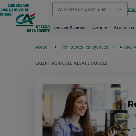
Aller
Vous êtes un particulier
Choi
au
Menu
Aller au
Comptes & Cartes
Épargne
Assurances
Contenu
Aller
au
Accueil
Voir toutes les agences
Alsace 
Pied
de
page
CRÉDIT AGRICOLE ALSACE VOSGES
R
21 
O