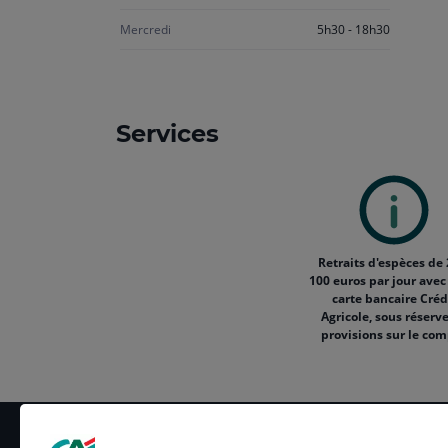
Mercredi
5h30 - 18h30
Services
Retraits d'espèces de 
100 euros par jour avec
carte bancaire Créd
Agricole, sous réserv
provisions sur le co