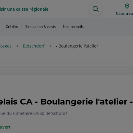
sir une caisse régionale
Assistance
Nous trou
de
Crédits
Simulation & devis
Nos conseils
recherche
Vosges
Betschdorf
- Boulangerie l'atelier
elais CA - Boulangerie l'atelier
Rue du Cimetière
67660 Betschdorf
uvert