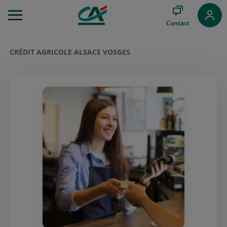
Aller
au
Contact
Menu
Aller au
Contenu
CRÉDIT AGRICOLE ALSACE VOSGES
Aller
au
Pied
de
page