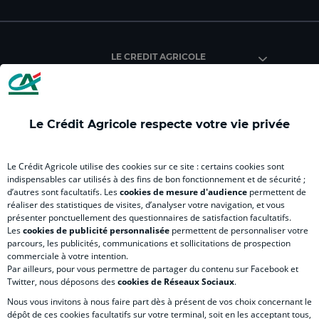
du
du
du
du
du
Crédit
Crédit
Crédit
Crédit
Créd
Agricole
Agricole
Agricole
Agricole
Agri
LE CREDIT AGRICOLE
(
Master
(
(
Mas
nouvel
(
nouvel
nouvel
(
onglet
nouvel
onglet
onglet
nou
)
onglet
)
)
ong
Le Crédit Agricole respecte votre vie privée
)
)
RELATION BANQUE CLIENT
Le Crédit Agricole utilise des cookies sur ce site : certains cookies sont
indispensables car utilisés à des fins de bon fonctionnement et de sécurité ;
d’autres sont facultatifs. Les
cookies de mesure d'audience
permettent de
SITES SPECIALISES
réaliser des statistiques de visites, d’analyser votre navigation, et vous
présenter ponctuellement des questionnaires de satisfaction facultatifs.
Les
cookies de publicité personnalisée
permettent de personnaliser votre
parcours, les publicités, communications et sollicitations de prospection
commerciale à votre intention.
Par ailleurs, pour vous permettre de partager du contenu sur Facebook et
Accessibilité numérique du site
Twitter, nous déposons des
cookies de Réseaux Sociaux
.
Nous vous invitons à nous faire part dès à présent de vos choix concernant le
dépôt de ces cookies facultatifs sur votre terminal, soit en les acceptant tous,