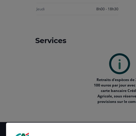
Jeudi
8h00 - 18h30
Services
Retraits d'espèces de 
100 euros par jour avec
carte bancaire Créd
Agricole, sous réserv
provisions sur le co