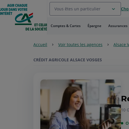
Aller
Vous êtes un particulier
Choi
au
Menu
Aller au
Comptes & Cartes
Épargne
Assurances
Contenu
Aller
au
Accueil
Voir toutes les agences
Alsace 
Pied
de
page
CRÉDIT AGRICOLE ALSACE VOSGES
R
10 
O