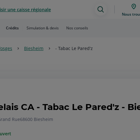
sir une caisse régionale
Assistance
Nous trou
de
Crédits
Simulation & devis
Nos conseils
recherche
Vosges
Biesheim
- Tabac Le Pared'z
elais CA - Tabac Le Pared'z - B
Grand Rue
68600 Biesheim
uvert