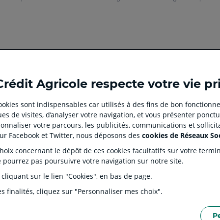
Ouvert
Ouvert
Ouvert
Ouvert
Ouvert
Crédit Agricole respecte votre vie pr
dans
dans
dans
dans
dans
un
un
un
un
un
 cookies sont indispensables car utilisés à des fins de bon fonctionne
nouvel
nouvel
nouvel
nouvel
nouvel
es de visites, d’analyser votre navigation, et vous présenter ponctu
onglet
onglet
onglet
onglet
onglet
 CLIENT
SITES SPECIALISES
nnaliser votre parcours, les publicités, communications et sollici
:
:
:
:
:
tion
Prêt immobilier en ligne
Rése
sur Facebook et Twitter, nous déposons des
cookies de Réseaux So
aller
Aller
aller
aller
Aller
J'écorénove mon logement
Prop
ix concernant le dépôt de ces cookies facultatifs sur votre terminal
sur
sur
sur
sur
sur
ntaires
Agences immobilières Square
Part
e pourrez pas poursuivre votre navigation sur notre site.
Habitat
la
la
la
la
la
s Dépôts et de Résolution (FGDR)
Ple
 cliquant sur le lien "Cookies", en bas de page.
Service de télésurveillance
on
page
page
page
page
page
LOA LDD Agilauto
facebook
instagram
youtube
twitter
TikTok
s finalités, cliquez sur "Personnaliser mes choix".
du
du
du
du
du
Crédit
Crédit
Crédit
Crédit
Crédit
P