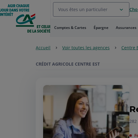
Aller
Vous êtes un particulier
Choi
au
Menu
Aller au
Comptes & Cartes
Épargne
Assurances
Contenu
Aller
au
Accueil
Voir toutes les agences
Centre 
Pied
de
page
CRÉDIT AGRICOLE CENTRE EST
R
282 
F