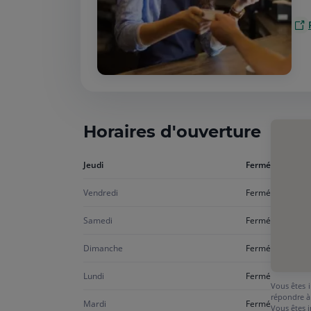
Horaires d'ouverture
Aujourd'hui
Jeudi
Fermé
jeudi
Vendredi
Fermé
Samedi
Fermé
Dimanche
Fermé
Lundi
Fermé
Vous êtes i
répondre à
Mardi
Fermé
Vous êtes i