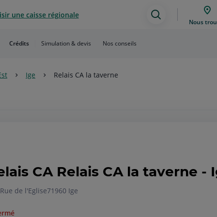
sir une caisse régionale
Assistance
Nous trou
de
Crédits
Simulation & devis
Nos conseils
recherche
Est
Ige
Relais CA la taverne
elais CA Relais CA la taverne - 
Rue de l'Eglise
71960 Ige
ermé