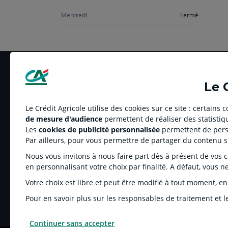
Mercredi
Fermé
Le 
Le Crédit Agricole utilise des cookies sur ce site : certains
de mesure d'audience
permettent de réaliser des statistiqu
LE CREDIT AGRICOLE
RELATION BANQUE
Les
cookies de publicité personnalisée
permettent de perso
Banque coopérative
Réclamation et média
Par ailleurs, pour vous permettre de partager du contenu 
Espace sociétaire
Tarifs
Nous vous invitons à nous faire part dès à présent de vos cho
Charte éthique
Informations régleme
en personnalisant votre choix par finalité. A défaut, vous n
Groupe Crédit Agricole
Fonds de Garantie de
Votre choix est libre et peut être modifié à tout moment, en
Recrutement
Rétractation-Résiliati
Pour en savoir plus sur les responsables de traitement et le
Continuer sans accepter