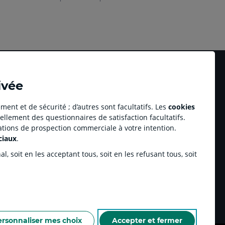
ivée
ment et de sécurité ; d’autres sont facultatifs. Les
cookies
ellement des questionnaires de satisfaction facultatifs.
Accessibilité numérique du site
tations de prospection commerciale à votre intention.
au professionnel Youzful
Plan du site
ciaux
.
Accessibilité - Non conforme
ulse by CA
, soit en les acceptant tous, soit en les refusant tous, soit
enariats sportifs
inchamp.com
ersonnaliser mes choix
Accepter et fermer