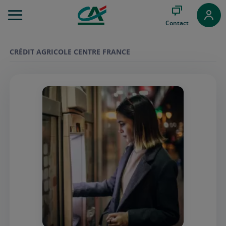
Aller
au
Contact
Menu
Aller au
Contenu
CRÉDIT AGRICOLE CENTRE FRANCE
Aller
au
Pied
de
page