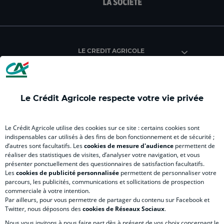
facebook
instagram
youtube
twitter
Tik
du
du
du
du
du
Crédit
Crédit
Crédit
Crédit
Créd
Agricole
Agricole
Agricole
Agricole
Agri
LE CREDIT AGRICOLE
(
Master
(
(
Mas
nouvel
(
nouvel
nouvel
(
onglet
nouvel
onglet
onglet
nou
)
onglet
)
)
ong
Le Crédit Agricole respecte votre vie privée
)
)
RELATION BANQUE CLIENT
Le Crédit Agricole utilise des cookies sur ce site : certains cookies sont
indispensables car utilisés à des fins de bon fonctionnement et de sécurité ;
d’autres sont facultatifs. Les
cookies de mesure d'audience
permettent de
SITES SPECIALISES
réaliser des statistiques de visites, d’analyser votre navigation, et vous
présenter ponctuellement des questionnaires de satisfaction facultatifs.
Les
cookies de publicité personnalisée
permettent de personnaliser votre
parcours, les publicités, communications et sollicitations de prospection
commerciale à votre intention.
Par ailleurs, pour vous permettre de partager du contenu sur Facebook et
Accessibilité numérique du site
Twitter, nous déposons des
cookies de Réseaux Sociaux
.
Nous vous invitons à nous faire part dès à présent de vos choix concernant le