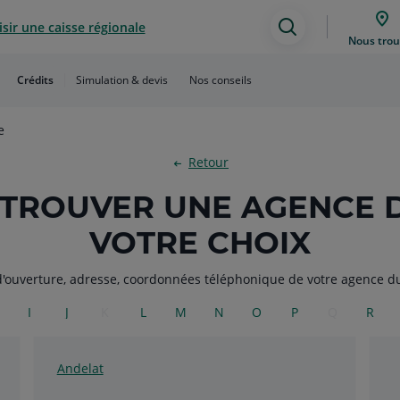
sir une caisse régionale
Assistance
Nous trou
de
Crédits
Simulation & devis
Nos conseils
recherche
e
Retour
 : TROUVER UNE AGENCE 
VOTRE CHOIX
d'ouverture, adresse, coordonnées téléphonique de votre agence du 
I
J
K
L
M
N
O
P
Q
R
Andelat