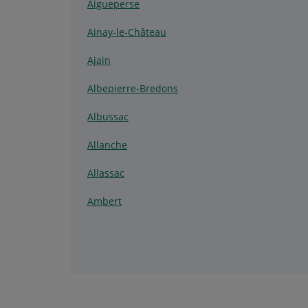
Aigueperse
Ainay-le-Château
Ajain
Albepierre-Bredons
Albussac
Allanche
Allassac
Ambert