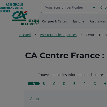
Aller
Vous êtes un particulier
Choi
au
Menu
Aller au
Comptes & Cartes
Épargne
Assurances
Contenu
Aller
au
Accueil
Voir toutes les agences
Centre Franc
Pied
de
page
CA Centre France
Trouvez toutes les informations : horaires 
A
B
C
D
E
F
G
H
Ahun