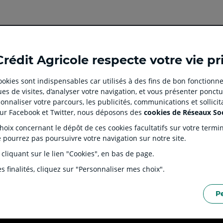
Ouvert
Ouvert
Ouvert
Ouvert
Ouvert
Crédit Agricole respecte votre vie pr
dans
dans
dans
dans
dans
un
un
un
un
un
 cookies sont indispensables car utilisés à des fins de bon fonctionne
nouvel
nouvel
nouvel
nouvel
nouvel
es de visites, d’analyser votre navigation, et vous présenter ponctu
onglet
onglet
onglet
onglet
onglet
 CLIENT
SITES SPECIALISES
nnaliser votre parcours, les publicités, communications et sollici
:
:
:
:
:
tion
Prêt immobilier en ligne
Rése
sur Facebook et Twitter, nous déposons des
cookies de Réseaux So
aller
Aller
aller
aller
Aller
J'écorénove mon logement
Prop
ix concernant le dépôt de ces cookies facultatifs sur votre terminal
sur
sur
sur
sur
sur
ntaires
Agences immobilières Square
Part
e pourrez pas poursuivre votre navigation sur notre site.
Habitat
la
la
la
la
la
s Dépôts et de Résolution (FGDR)
Ple
 cliquant sur le lien "Cookies", en bas de page.
Service de télésurveillance
on
page
page
page
page
page
LOA LDD Agilauto
facebook
instagram
youtube
twitter
TikTok
s finalités, cliquez sur "Personnaliser mes choix".
du
du
du
du
du
Crédit
Crédit
Crédit
Crédit
Crédit
P
Agricole
Agricole
Agricole
Agricole
Agricole
ERSONNELLES DU SITE INTERNET
POLITIQUE DE PROTECTION DES DONNÉES PERSON
(
Master
(
(
Master