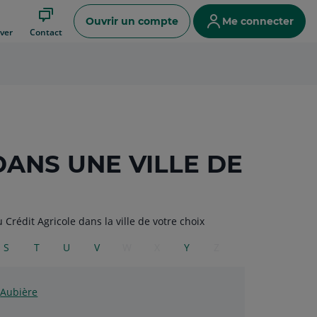
Ouvrir un compte
Me connecter
ver
Contact
DANS UNE VILLE DE
Crédit Agricole dans la ville de votre choix
S
T
U
V
W
X
Y
Z
Aubière