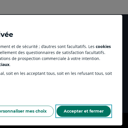
ivée
ment et de sécurité ; d’autres sont facultatifs. Les
cookies
ellement des questionnaires de satisfaction facultatifs.
Accessibilité numérique du site
tations de prospection commerciale à votre intention.
au professionnel Youzful
Plan du site
ciaux
.
Accessibilité - Non conforme
ulse by CA
, soit en les acceptant tous, soit en les refusant tous, soit
enariats sportifs
inchamp.com
ersonnaliser mes choix
Accepter et fermer
NELLES DE LA CAISSE RÉGIONALE
ESPACE SECURITE ET FRAUDE
COOKIES