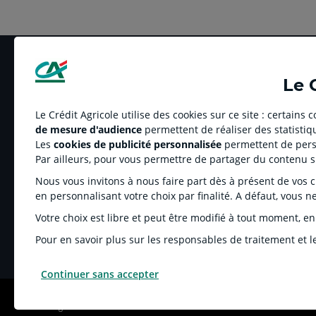
Le 
Le Crédit Agricole utilise des cookies sur ce site : certains
de mesure d'audience
permettent de réaliser des statistiqu
LE CREDIT AGRICOLE
RELATION BANQUE
Les
cookies de publicité personnalisée
permettent de perso
Banque coopérative
Réclamation et média
Par ailleurs, pour vous permettre de partager du contenu 
Espace sociétaire
Tarifs
Nous vous invitons à nous faire part dès à présent de vos cho
Charte éthique
Informations régleme
en personnalisant votre choix par finalité. A défaut, vous n
Groupe Crédit Agricole
Fonds de Garantie de
Votre choix est libre et peut être modifié à tout moment, en
Recrutement
Rétractation-Résiliati
Pour en savoir plus sur les responsables de traitement et le
Continuer sans accepter
MENTIONS LÉGALES
COOKIES ET POLITIQUE DE PROTECTION DES DONNÉES P
© Crédit Agricole