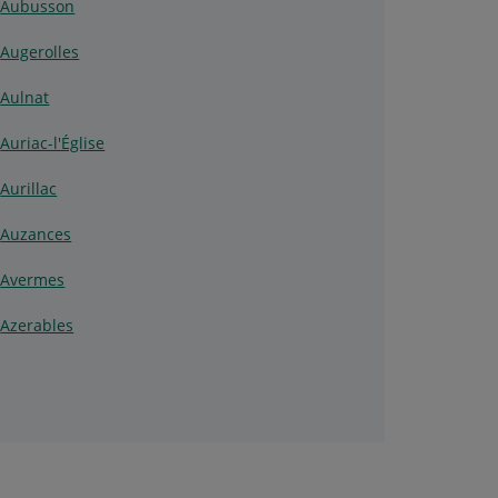
Aubusson
Augerolles
Aulnat
Auriac-l'Église
Aurillac
Auzances
Avermes
Azerables