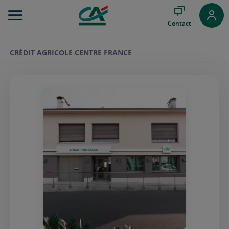
Aller
au
Contact
Menu
Aller au
Contenu
CRÉDIT AGRICOLE CENTRE FRANCE
Aller
au
Pied
de
page