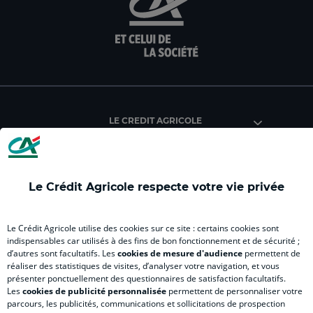
sur
sur
sur
sur
sur
la
la
la
la
la
page
page
page
page
pag
facebook
instagram
youtube
twitter
Tik
du
du
du
du
du
Crédit
Crédit
Crédit
Crédit
Créd
Agricole
Agricole
Agricole
Agricole
Agri
LE CREDIT AGRICOLE
(
Master
(
(
Mas
nouvel
(
nouvel
nouvel
(
onglet
nouvel
onglet
onglet
nou
)
onglet
)
)
ong
Le Crédit Agricole respecte votre vie privée
)
)
RELATION BANQUE CLIENT
Le Crédit Agricole utilise des cookies sur ce site : certains cookies sont
indispensables car utilisés à des fins de bon fonctionnement et de sécurité ;
d’autres sont facultatifs. Les
cookies de mesure d'audience
permettent de
SITES SPECIALISES
réaliser des statistiques de visites, d’analyser votre navigation, et vous
présenter ponctuellement des questionnaires de satisfaction facultatifs.
Les
cookies de publicité personnalisée
permettent de personnaliser votre
parcours, les publicités, communications et sollicitations de prospection