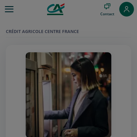
Aller
au
Contact
Menu
Aller au
Contenu
CRÉDIT AGRICOLE CENTRE FRANCE
Aller
au
Pied
de
page