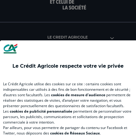
page
page
page
page
pag
facebook
instagram
youtube
twitter
Tik
du
du
du
du
du
Crédit
Crédit
Crédit
Crédit
Créd
Agricole
Agricole
Agricole
Agricole
Agri
LE CREDIT AGRICOLE
(
Master
(
(
Mas
nouvel
(
nouvel
nouvel
(
onglet
nouvel
onglet
onglet
nou
)
onglet
)
)
ong
Le Crédit Agricole respecte votre vie privée
)
)
RELATION BANQUE CLIENT
Le Crédit Agricole utilise des cookies sur ce site : certains cookies sont
indispensables car utilisés à des fins de bon fonctionnement et de sécurité ;
d’autres sont facultatifs. Les
cookies de mesure d'audience
permettent de
SITES SPECIALISES
réaliser des statistiques de visites, d’analyser votre navigation, et vous
présenter ponctuellement des questionnaires de satisfaction facultatifs.
Les
cookies de publicité personnalisée
permettent de personnaliser votre
parcours, les publicités, communications et sollicitations de prospection
commerciale à votre intention.
Par ailleurs, pour vous permettre de partager du contenu sur Facebook et
Accessibilité numérique du site
Twitter, nous déposons des
cookies de Réseaux Sociaux
.