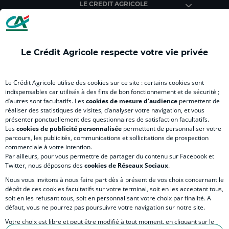
LE CREDIT AGRICOLE
(
Master
(
(
Mas
nouvel
(
nouvel
nouvel
(
onglet
nouvel
onglet
onglet
nou
)
onglet
)
)
ong
Le Crédit Agricole respecte votre vie privée
)
)
RELATION BANQUE CLIENT
Le Crédit Agricole utilise des cookies sur ce site : certains cookies sont
indispensables car utilisés à des fins de bon fonctionnement et de sécurité ;
d’autres sont facultatifs. Les
cookies de mesure d'audience
permettent de
SITES SPECIALISES
réaliser des statistiques de visites, d’analyser votre navigation, et vous
présenter ponctuellement des questionnaires de satisfaction facultatifs.
Les
cookies de publicité personnalisée
permettent de personnaliser votre
parcours, les publicités, communications et sollicitations de prospection
commerciale à votre intention.
Par ailleurs, pour vous permettre de partager du contenu sur Facebook et
Accessibilité numérique du site
Twitter, nous déposons des
cookies de Réseaux Sociaux
.
Nous vous invitons à nous faire part dès à présent de vos choix concernant le
dépôt de ces cookies facultatifs sur votre terminal, soit en les acceptant tous,
soit en les refusant tous, soit en personnalisant votre choix par finalité. A
MENTIONS LÉGALES
défaut, vous ne pourrez pas poursuivre votre navigation sur notre site.
COOKIES ET POLITIQUE DE PROTECTION DES DONNÉES PERSONNELLES DU SITE IN
Votre choix est libre et peut être modifié à tout moment, en cliquant sur le