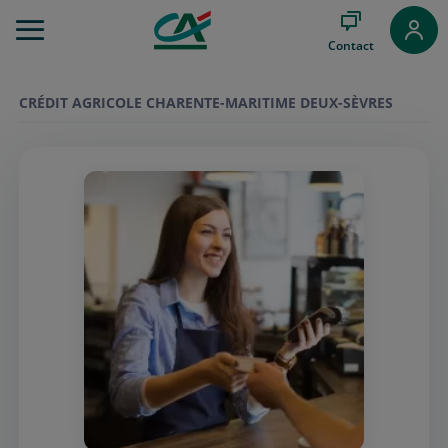
Aller
au
Contact
Menu
Aller au
Contenu
CRÉDIT AGRICOLE CHARENTE-MARITIME DEUX-SÈVRES
Aller
au
Pied
de
page