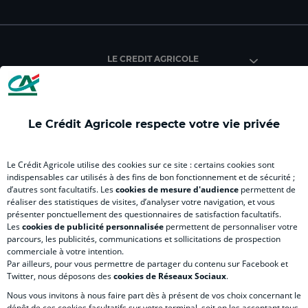
facebook
instagram
youtube
twitter
Tik
du
du
du
du
du
Crédit
Crédit
Crédit
Crédit
Créd
Agricole
Agricole
Agricole
Agricole
Agri
LE CREDIT AGRICOLE
(
Master
(
(
Mas
nouvel
(
nouvel
nouvel
(
onglet
nouvel
onglet
onglet
nou
)
onglet
)
)
ong
Le Crédit Agricole respecte votre vie privée
)
)
RELATION BANQUE CLIENT
Le Crédit Agricole utilise des cookies sur ce site : certains cookies sont
indispensables car utilisés à des fins de bon fonctionnement et de sécurité ;
d’autres sont facultatifs. Les
cookies de mesure d'audience
permettent de
SITES SPECIALISES
réaliser des statistiques de visites, d’analyser votre navigation, et vous
présenter ponctuellement des questionnaires de satisfaction facultatifs.
Les
cookies de publicité personnalisée
permettent de personnaliser votre
parcours, les publicités, communications et sollicitations de prospection
commerciale à votre intention.
Par ailleurs, pour vous permettre de partager du contenu sur Facebook et
Accessibilité numérique du site
Twitter, nous déposons des
cookies de Réseaux Sociaux
.
Nous vous invitons à nous faire part dès à présent de vos choix concernant le
dépôt de ces cookies facultatifs sur votre terminal, soit en les acceptant tous,