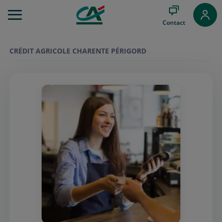
Aller
au
Contact
Menu
Aller au
Contenu
CRÉDIT AGRICOLE CHARENTE PÉRIGORD
Aller
au
Pied
de
page