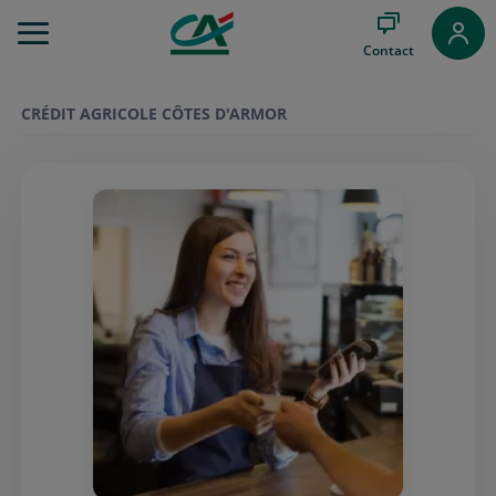
Aller
au
Contact
Menu
Aller au
Contenu
CRÉDIT AGRICOLE CÔTES D'ARMOR
Aller
au
Pied
de
page