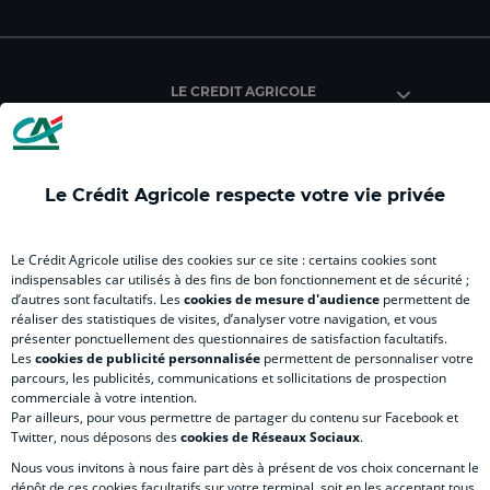
facebook
instagram
youtube
twitter
Tik
du
du
du
du
du
Crédit
Crédit
Crédit
Crédit
Créd
Agricole
Agricole
Agricole
Agricole
Agri
LE CREDIT AGRICOLE
(
Master
(
(
Mas
nouvel
(
nouvel
nouvel
(
onglet
nouvel
onglet
onglet
nou
)
onglet
)
)
ong
Le Crédit Agricole respecte votre vie privée
)
)
RELATION BANQUE CLIENT
Le Crédit Agricole utilise des cookies sur ce site : certains cookies sont
indispensables car utilisés à des fins de bon fonctionnement et de sécurité ;
d’autres sont facultatifs. Les
cookies de mesure d'audience
permettent de
SITES SPECIALISES
réaliser des statistiques de visites, d’analyser votre navigation, et vous
présenter ponctuellement des questionnaires de satisfaction facultatifs.
Les
cookies de publicité personnalisée
permettent de personnaliser votre
parcours, les publicités, communications et sollicitations de prospection
commerciale à votre intention.
Par ailleurs, pour vous permettre de partager du contenu sur Facebook et
Accessibilité numérique du site
Twitter, nous déposons des
cookies de Réseaux Sociaux
.
Nous vous invitons à nous faire part dès à présent de vos choix concernant le
dépôt de ces cookies facultatifs sur votre terminal, soit en les acceptant tous,