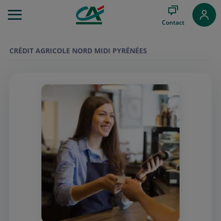
Aller
au
Contact
Menu
Aller au
Contenu
CRÉDIT AGRICOLE NORD MIDI PYRÉNÉES
Aller
au
Pied
de
page