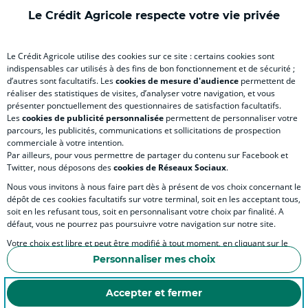
)
onglet
)
)
ong
Le Crédit Agricole respecte votre vie privée
)
)
RELATION BANQUE CLIENT
Le Crédit Agricole utilise des cookies sur ce site : certains cookies sont
indispensables car utilisés à des fins de bon fonctionnement et de sécurité ;
d’autres sont facultatifs. Les
cookies de mesure d'audience
permettent de
SITES SPECIALISES
réaliser des statistiques de visites, d’analyser votre navigation, et vous
présenter ponctuellement des questionnaires de satisfaction facultatifs.
Les
cookies de publicité personnalisée
permettent de personnaliser votre
parcours, les publicités, communications et sollicitations de prospection
commerciale à votre intention.
Par ailleurs, pour vous permettre de partager du contenu sur Facebook et
Accessibilité numérique du site
Twitter, nous déposons des
cookies de Réseaux Sociaux
.
Nous vous invitons à nous faire part dès à présent de vos choix concernant le
dépôt de ces cookies facultatifs sur votre terminal, soit en les acceptant tous,
soit en les refusant tous, soit en personnalisant votre choix par finalité. A
MENTIONS LÉGALES
défaut, vous ne pourrez pas poursuivre votre navigation sur notre site.
COOKIES ET POLITIQUE DE PROTECTION DES DONNÉES PERSONNELLES DU SITE IN
Votre choix est libre et peut être modifié à tout moment, en cliquant sur le
lien "Cookies", en bas de page.
POLITIQUE DE PROTECTION DES DONNÉES PERSONNELLES DE LA CAISSE RÉGIONA
Personnaliser mes choix
Pour en savoir plus sur les responsables de traitement et les finalités, cliquez
ESPACE SECURITE ET FRAUDE
sur "Personnaliser mes choix".
Accepter et fermer
COOKIES