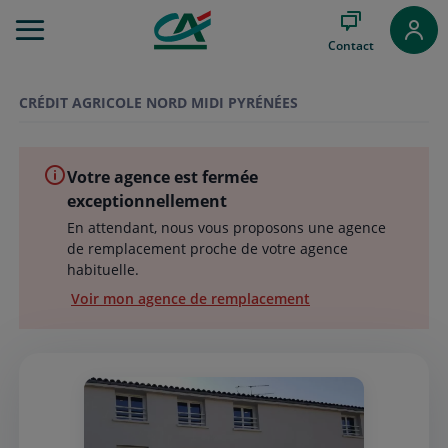
Aller
au
Contact
Menu
Aller au
Contenu
CRÉDIT AGRICOLE NORD MIDI PYRÉNÉES
Aller
au
Pied
Votre agence est fermée
de
page
exceptionnellement
En attendant, nous vous proposons une agence
de remplacement proche de votre agence
habituelle.
Voir mon agence de remplacement