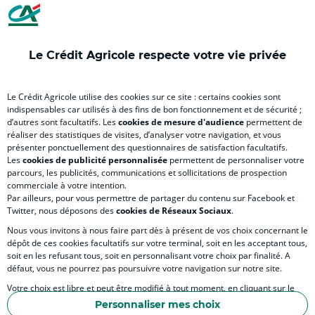
nouvel
(
nouvel
nouvel
(
onglet
nouvel
onglet
onglet
nou
)
onglet
)
)
ong
Le Crédit Agricole respecte votre vie privée
)
)
RELATION BANQUE CLIENT
Le Crédit Agricole utilise des cookies sur ce site : certains cookies sont
indispensables car utilisés à des fins de bon fonctionnement et de sécurité ;
d’autres sont facultatifs. Les
cookies de mesure d'audience
permettent de
SITES SPECIALISES
réaliser des statistiques de visites, d’analyser votre navigation, et vous
présenter ponctuellement des questionnaires de satisfaction facultatifs.
Les
cookies de publicité personnalisée
permettent de personnaliser votre
parcours, les publicités, communications et sollicitations de prospection
commerciale à votre intention.
Par ailleurs, pour vous permettre de partager du contenu sur Facebook et
Accessibilité numérique du site
Twitter, nous déposons des
cookies de Réseaux Sociaux
.
Nous vous invitons à nous faire part dès à présent de vos choix concernant le
dépôt de ces cookies facultatifs sur votre terminal, soit en les acceptant tous,
soit en les refusant tous, soit en personnalisant votre choix par finalité. A
MENTIONS LÉGALES
défaut, vous ne pourrez pas poursuivre votre navigation sur notre site.
COOKIES ET POLITIQUE DE PROTECTION DES DONNÉES PERSONNELLES DU SITE IN
Votre choix est libre et peut être modifié à tout moment, en cliquant sur le
lien "Cookies", en bas de page.
POLITIQUE DE PROTECTION DES DONNÉES PERSONNELLES DE LA CAISSE RÉGIONA
Personnaliser mes choix