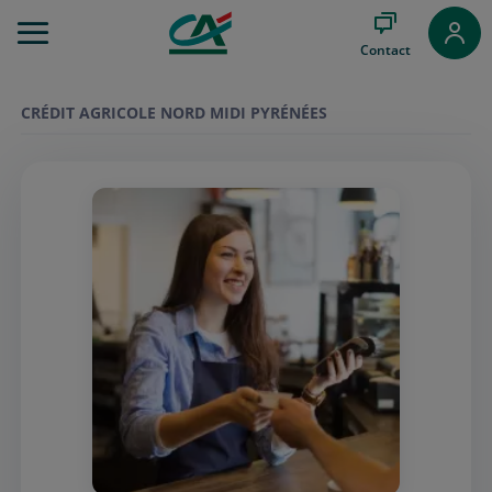
Aller
au
Contact
Menu
Aller au
Contenu
CRÉDIT AGRICOLE NORD MIDI PYRÉNÉES
Aller
au
Pied
de
page