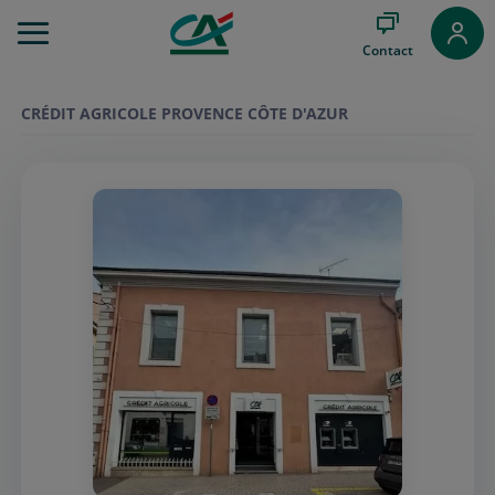
Aller
au
Contact
Menu
Aller au
Contenu
CRÉDIT AGRICOLE PROVENCE CÔTE D'AZUR
Aller
au
Pied
de
page