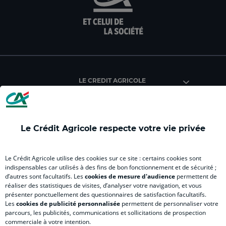
sur
sur
sur
sur
sur
la
la
la
la
la
page
page
page
page
pag
facebook
instagram
youtube
twitter
Tik
du
du
du
du
du
Crédit
Crédit
Crédit
Crédit
Créd
Agricole
Agricole
Agricole
Agricole
Agri
LE CREDIT AGRICOLE
(
Master
(
(
Mas
nouvel
(
nouvel
nouvel
(
onglet
nouvel
onglet
onglet
nou
)
onglet
)
)
ong
Le Crédit Agricole respecte votre vie privée
)
)
RELATION BANQUE CLIENT
Le Crédit Agricole utilise des cookies sur ce site : certains cookies sont
indispensables car utilisés à des fins de bon fonctionnement et de sécurité ;
d’autres sont facultatifs. Les
cookies de mesure d'audience
permettent de
SITES SPECIALISES
réaliser des statistiques de visites, d’analyser votre navigation, et vous
présenter ponctuellement des questionnaires de satisfaction facultatifs.
Les
cookies de publicité personnalisée
permettent de personnaliser votre
parcours, les publicités, communications et sollicitations de prospection
commerciale à votre intention.