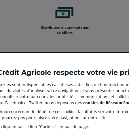
Distributeurs automatiques
de billets
Ouvert
Ouvert
Ouvert
Ouvert
Ouvert
Crédit Agricole respecte votre vie pr
dans
dans
dans
dans
dans
un
un
un
un
un
 cookies sont indispensables car utilisés à des fins de bon fonctionne
nouvel
nouvel
nouvel
nouvel
nouvel
es de visites, d’analyser votre navigation, et vous présenter ponctu
onglet
onglet
onglet
onglet
onglet
 CLIENT
SITES SPECIALISES
nnaliser votre parcours, les publicités, communications et sollici
:
:
:
:
:
tion
Prêt immobilier en ligne
Rése
sur Facebook et Twitter, nous déposons des
cookies de Réseaux So
aller
Aller
aller
aller
Aller
J'écorénove mon logement
Prop
ix concernant le dépôt de ces cookies facultatifs sur votre terminal
sur
sur
sur
sur
sur
ntaires
Agences immobilières Square
Part
e pourrez pas poursuivre votre navigation sur notre site.
Habitat
la
la
la
la
la
s Dépôts et de Résolution (FGDR)
Ple
 cliquant sur le lien "Cookies", en bas de page.
Service de télésurveillance
on