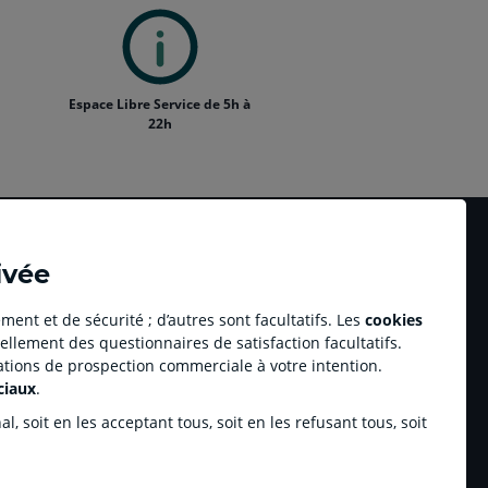
Espace Libre Service de 5h à
22h
ivée
ment et de sécurité ; d’autres sont facultatifs. Les
cookies
ellement des questionnaires de satisfaction facultatifs.
Accessibilité numérique du site
tations de prospection commerciale à votre intention.
au professionnel Youzful
Plan du site
ciaux
.
Accessibilité - Non conforme
ulse by CA
, soit en les acceptant tous, soit en les refusant tous, soit
enariats sportifs
inchamp.com