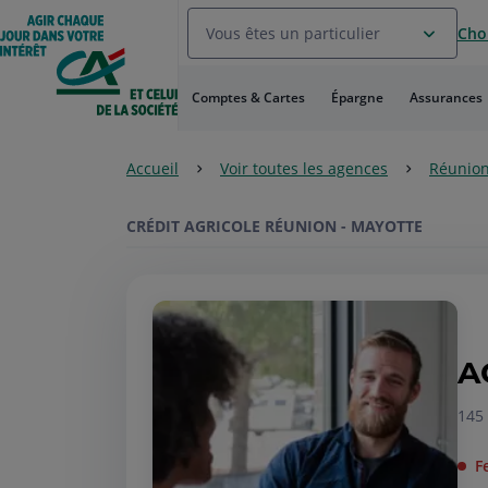
Aller
Vous êtes un particulier
Choi
au
Menu
Aller au
Comptes & Cartes
Épargne
Assurances
Contenu
Aller
au
Accueil
Voir toutes les agences
Réunion
Pied
de
page
CRÉDIT AGRICOLE RÉUNION - MAYOTTE
A
145
F