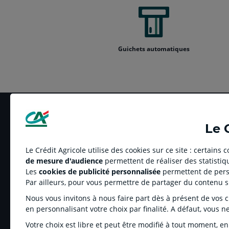
Guichets automatiques
Le 
Le Crédit Agricole utilise des cookies sur ce site : certains
de mesure d'audience
permettent de réaliser des statistiqu
LE CREDIT AGRICOLE
RELATION BANQUE
Les
cookies de publicité personnalisée
permettent de perso
Banque coopérative
Réclamation et média
Par ailleurs, pour vous permettre de partager du contenu 
Espace sociétaire
Tarifs
Nous vous invitons à nous faire part dès à présent de vos cho
Charte éthique
Informations régleme
en personnalisant votre choix par finalité. A défaut, vous n
Groupe Crédit Agricole
Fonds de Garantie de
Votre choix est libre et peut être modifié à tout moment, en
Recrutement
Rétractation-Résiliati