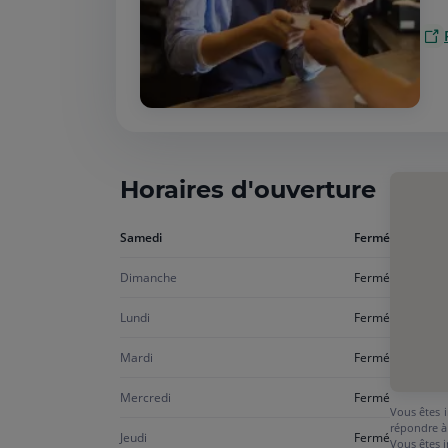
Horaires d'ouverture
Aujourd'hui
Samedi
Fermé
samedi
Dimanche
Fermé
Lundi
Fermé
Mardi
Fermé
Mercredi
Fermé
Vous êtes i
répondre à
Jeudi
Fermé
Vous êtes i