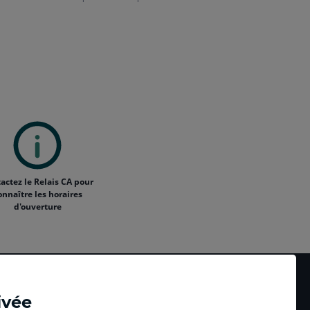
actez le Relais CA pour
onnaître les horaires
d'ouverture
ivée