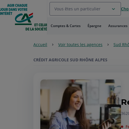
Aller
Vous êtes un particulier
Choi
au
Menu
Aller au
Comptes & Cartes
Épargne
Assurances
Contenu
Aller
au
Accueil
Voir toutes les agences
Sud Rhô
Pied
de
page
CRÉDIT AGRICOLE SUD RHÔNE ALPES
R
362
F