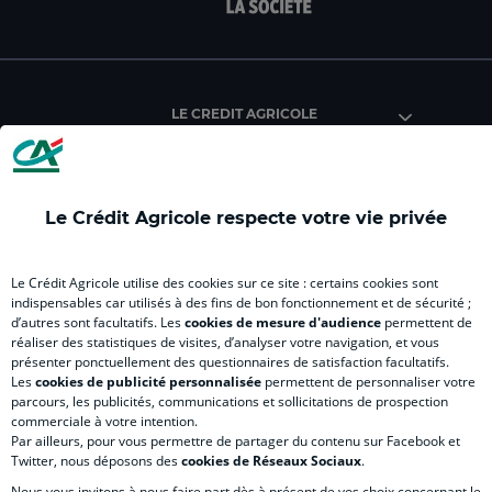
facebook
instagram
youtube
twitter
Tik
du
du
du
du
du
Crédit
Crédit
Crédit
Crédit
Créd
Agricole
Agricole
Agricole
Agricole
Agri
LE CREDIT AGRICOLE
(
Master
(
(
Mas
nouvel
(
nouvel
nouvel
(
onglet
nouvel
onglet
onglet
nou
)
onglet
)
)
ong
Le Crédit Agricole respecte votre vie privée
)
)
RELATION BANQUE CLIENT
Le Crédit Agricole utilise des cookies sur ce site : certains cookies sont
indispensables car utilisés à des fins de bon fonctionnement et de sécurité ;
d’autres sont facultatifs. Les
cookies de mesure d'audience
permettent de
SITES SPECIALISES
réaliser des statistiques de visites, d’analyser votre navigation, et vous
présenter ponctuellement des questionnaires de satisfaction facultatifs.
Les
cookies de publicité personnalisée
permettent de personnaliser votre
parcours, les publicités, communications et sollicitations de prospection
commerciale à votre intention.
Par ailleurs, pour vous permettre de partager du contenu sur Facebook et
Accessibilité numérique du site
Twitter, nous déposons des
cookies de Réseaux Sociaux
.
Nous vous invitons à nous faire part dès à présent de vos choix concernant le