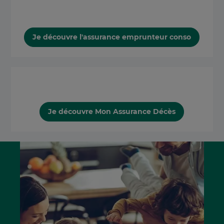
Je découvre l'assurance emprunteur conso
Je découvre Mon Assurance Décès
Aller
Aller
au
à
début
la
de
fin