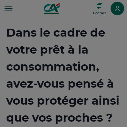
Aller
au
Contact
Menu
Aller au
Contenu
Dans le cadre de
Aller
au
Pied
votre prêt à la
de
page
consommation,
avez-vous pensé à
vous protéger ainsi
que vos proches ?