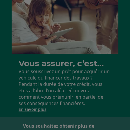
la
de
liste
la
liste
Vous assurer, c’est
vous protéger au plus
Vous souscrivez un prêt pour acquérir un
véhicule ou financer des travaux ?
près.
Pendant la durée de votre crédit, vous
êtes à l’abri d’un aléa. Découvrez
comment vous prémunir, en partie, de
ses conséquences financières.
En savoir plus
Vous souhaitez obtenir plus de