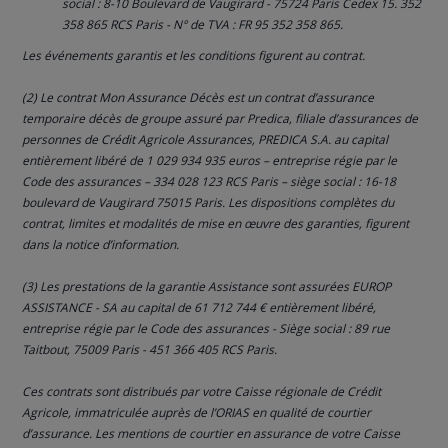
social : 8-10 Boulevard de Vaugirard - 75724 Paris Cedex 15. 352
358 865 RCS Paris - N° de TVA : FR 95 352 358 865.
Les événements garantis et les conditions figurent au contrat.
(2) Le contrat Mon Assurance Décès est un contrat d’assurance
temporaire décès de groupe assuré par Predica, filiale d’assurances de
personnes de Crédit Agricole Assurances, PREDICA S.A. au capital
entièrement libéré de 1 029 934 935 euros – entreprise régie par le
Code des assurances – 334 028 123 RCS Paris – siège social : 16-18
boulevard de Vaugirard 75015 Paris. Les dispositions complètes du
contrat, limites et modalités de mise en œuvre des garanties, figurent
dans la notice d’information.
(3) Les prestations de la garantie Assistance sont assurées EUROP
ASSISTANCE - SA au capital de 61 712 744 € entièrement libéré,
entreprise régie par le Code des assurances - Siège social : 89 rue
Taitbout, 75009 Paris - 451 366 405 RCS Paris.
Ces contrats sont distribués par votre Caisse régionale de Crédit
Agricole, immatriculée auprès de l’ORIAS en qualité de courtier
d’assurance. Les mentions de courtier en assurance de votre Caisse