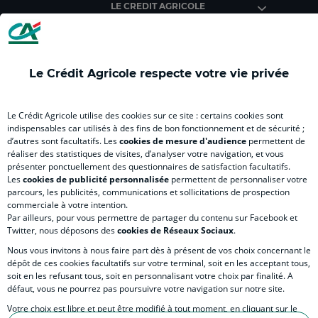
LE CREDIT AGRICOLE
(
Master
(
(
Mas
nouvel
(
nouvel
nouvel
(
onglet
nouvel
onglet
onglet
nou
)
onglet
)
)
ong
Le Crédit Agricole respecte votre vie privée
)
)
RELATION BANQUE CLIENT
Le Crédit Agricole utilise des cookies sur ce site : certains cookies sont
indispensables car utilisés à des fins de bon fonctionnement et de sécurité ;
d’autres sont facultatifs. Les
cookies de mesure d'audience
permettent de
SITES SPECIALISES
réaliser des statistiques de visites, d’analyser votre navigation, et vous
présenter ponctuellement des questionnaires de satisfaction facultatifs.
Les
cookies de publicité personnalisée
permettent de personnaliser votre
parcours, les publicités, communications et sollicitations de prospection
commerciale à votre intention.
Par ailleurs, pour vous permettre de partager du contenu sur Facebook et
Accessibilité numérique du site
Twitter, nous déposons des
cookies de Réseaux Sociaux
.
Nous vous invitons à nous faire part dès à présent de vos choix concernant le
dépôt de ces cookies facultatifs sur votre terminal, soit en les acceptant tous,
soit en les refusant tous, soit en personnalisant votre choix par finalité. A
MENTIONS LÉGALES
défaut, vous ne pourrez pas poursuivre votre navigation sur notre site.
COOKIES ET POLITIQUE DE PROTECTION DES DONNÉES PERSONNELLES DU SITE IN
Votre choix est libre et peut être modifié à tout moment, en cliquant sur le