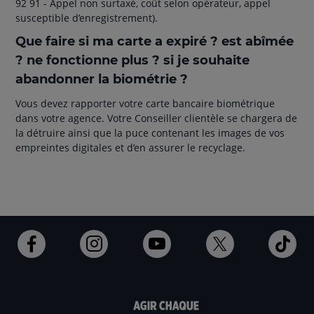
92 91 - Appel non surtaxé, coût selon opérateur, appel
susceptible d’enregistrement).
Que faire si ma carte a expiré ? est abîmée
? ne fonctionne plus ? si je souhaite
abandonner la biométrie ?
Vous devez rapporter votre carte bancaire biométrique
dans votre agence. Votre Conseiller clientèle se chargera de
la détruire ainsi que la puce contenant les images de vos
empreintes digitales et d’en assurer le recyclage.
Ouvert
Ouvert
Ouvert
Ouvert
Ouv
dans
dans
dans
dans
dan
un
un
un
un
un
nouvel
nouvel
nouvel
nouvel
nou