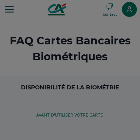
Aller
au
Contact
Menu
Aller au
Contenu
Aller
FAQ Cartes Bancaires
au
Pied
Biométriques
de
page
DISPONIBILITÉ DE LA BIOMÉTRIE
AVANT D'UTILISER VOTRE CARTE