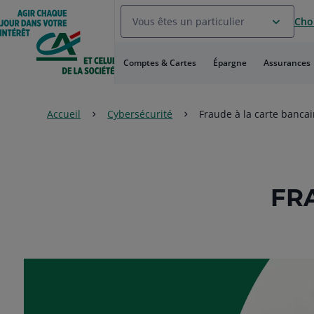
Aller
Vous êtes un particulier
Choi
au
Menu
Aller au
Comptes & Cartes
Épargne
Assurances
Contenu
Aller
au
Pied
Accueil
Cybersécurité
Fraude à la carte bancai
de
page
FR