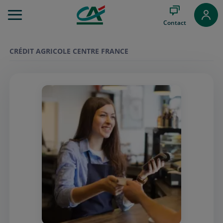
Aller
au
Contact
Menu
Aller au
Contenu
CRÉDIT AGRICOLE CENTRE FRANCE
Aller
au
Pied
de
page