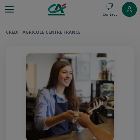
Aller
au
Contact
Menu
Aller au
Contenu
CRÉDIT AGRICOLE CENTRE FRANCE
Aller
au
Pied
de
page