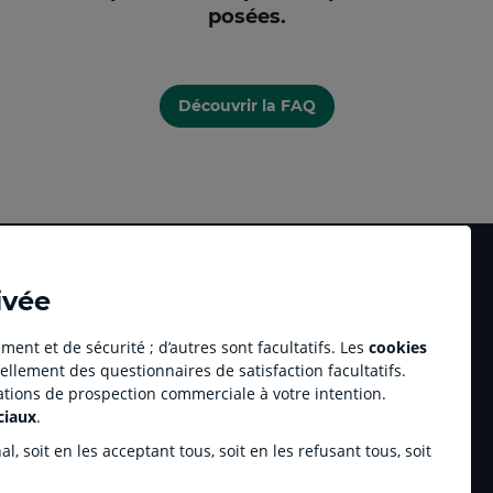
posées.
Découvrir la FAQ
ivée
ment et de sécurité ; d’autres sont facultatifs. Les
cookies
ellement des questionnaires de satisfaction facultatifs.
Accessibilité numérique du site
tations de prospection commerciale à votre intention.
au professionnel Youzful
Plan du site
ciaux
.
Accessibilité - Non conforme
ulse by CA
, soit en les acceptant tous, soit en les refusant tous, soit
enariats sportifs
inchamp.com