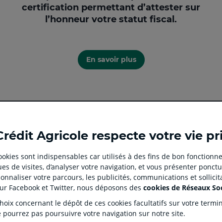
certification permettant d’attester sur
l’honneur votre statut fiscal.
En savoir plus
Ouvert
Ouvert
Ouvert
Ouvert
Ouvert
Crédit Agricole respecte votre vie pr
dans
dans
dans
dans
dans
un
un
un
un
un
 cookies sont indispensables car utilisés à des fins de bon fonctionne
nouvel
nouvel
nouvel
nouvel
nouvel
es de visites, d’analyser votre navigation, et vous présenter ponctu
onglet
onglet
onglet
onglet
onglet
 CLIENT
SITES SPECIALISES
nnaliser votre parcours, les publicités, communications et sollici
:
:
:
:
:
tion
Prêt immobilier en ligne
Rése
sur Facebook et Twitter, nous déposons des
cookies de Réseaux So
aller
Aller
aller
aller
Aller
J'écorénove mon logement
Prop
ix concernant le dépôt de ces cookies facultatifs sur votre terminal
sur
sur
sur
sur
sur
ntaires
Agences immobilières Square
Part
e pourrez pas poursuivre votre navigation sur notre site.
Habitat
s Dépôts et de Résolution (FGDR)
Ple