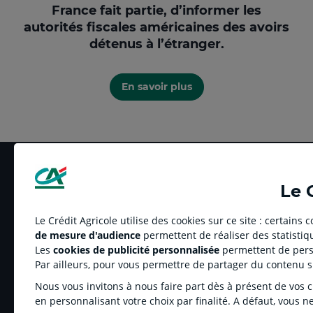
France fait partie, d’informer les
autorités fiscales américaines des avoirs
détenus à l’étranger.
En savoir plus
Le 
Le Crédit Agricole utilise des cookies sur ce site : certains
de mesure d'audience
permettent de réaliser des statistiqu
LE CREDIT AGRICOLE
RELATION BANQUE
Les
cookies de publicité personnalisée
permettent de perso
Banque coopérative
Réclamation et média
Par ailleurs, pour vous permettre de partager du contenu 
Espace sociétaire
Tarifs
Nous vous invitons à nous faire part dès à présent de vos cho
Charte éthique
Informations régleme
en personnalisant votre choix par finalité. A défaut, vous n
Groupe Crédit Agricole
Fonds de Garantie de