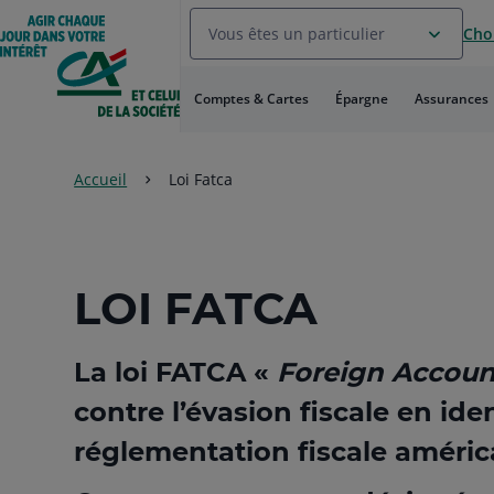
Aller
Vous êtes un particulier
Choi
au
Menu
Aller au
Comptes & Cartes
Épargne
Assurances
Contenu
Aller
au
Pied
Accueil
Loi Fatca
de
page
LOI FATCA
La loi FATCA «
Foreign Accoun
contre l’évasion fiscale en ide
réglementation fiscale améric