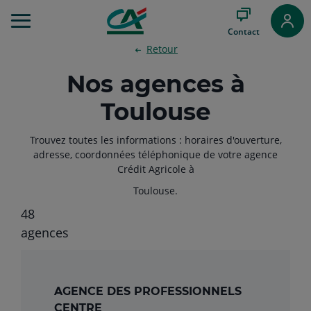
Aller
au
Contact
Menu
Retour
Aller au
Contenu
Nos agences à
Aller
au
Toulouse
Pied
de
page
Trouvez toutes les informations : horaires d'ouverture,
adresse, coordonnées téléphonique de votre agence
Crédit Agricole à
Toulouse.
48
Filtrer
agences
AGENCE DES PROFESSIONNELS
CENTRE