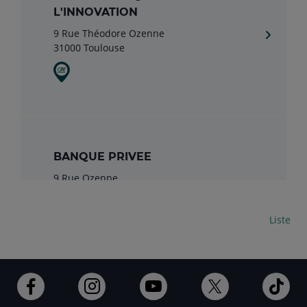
L'INNOVATION
9 Rue Théodore Ozenne
31000 Toulouse
BANQUE PRIVEE
9 Rue Ozenne
31000 Toulouse
Carte
Liste
Ouvert
Ouvert
Ouvert
Ouvert
Ouv
DISTRIBUTEUR ALSACE LORRAINE