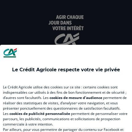
dans
dans
dans
dans
dan
un
un
un
un
un
22 Rue d'Alsace Lorraine
31000 Toulouse
nouvel
nouvel
nouvel
nouvel
nou
onglet
onglet
onglet
onglet
ong
:
:
:
:
:
aller
Aller
aller
aller
Alle
sur
sur
sur
sur
sur
la
la
la
la
la
page
page
page
page
pag
DISTRIBUTEUR BAYARD
facebook
instagram
youtube
twitter
Tik
40 Rue de Bayard
Le Crédit Agricole respecte votre vie privée
du
du
du
du
du
31000 Toulouse
Crédit
Crédit
Crédit
Crédit
Créd
Agricole
Agricole
Agricole
Agricole
Agri
Le Crédit Agricole utilise des cookies sur ce site : certains cookies sont
LE CREDIT AGRICOLE
(
Master
(
(
Mas
indispensables car utilisés à des fins de bon fonctionnement et de sécurité ;
d’autres sont facultatifs. Les
cookies de mesure d'audience
permettent de
nouvel
(
nouvel
nouvel
(
réaliser des statistiques de visites, d’analyser votre navigation, et vous
onglet
nouvel
onglet
onglet
nou
présenter ponctuellement des questionnaires de satisfaction facultatifs.
)
onglet
)
)
ong
Les
cookies de publicité personnalisée
permettent de personnaliser votre
parcours, les publicités, communications et sollicitations de prospection
)
)
RELATION BANQUE CLIENT
DISTRIBUTEUR BEDOUCE
commerciale à votre intention.
Par ailleurs, pour vous permettre de partager du contenu sur Facebook et
69 Avenue Albert Bedouce