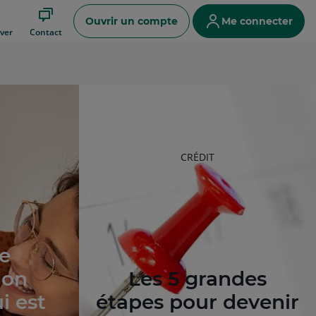
Ouvrir un compte
Me connecter
ver
Contact
RUBRIQUE
CRÉDIT
DE
L'ARTICLE
e
ion
Les 5 grandes
ui est
étapes pour devenir