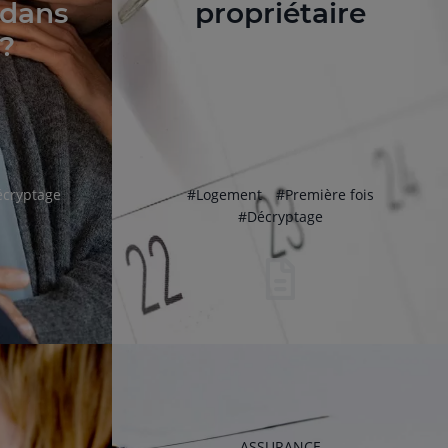
 dans
propriétaire
 ?
htag
hashtag
hashtag
écryptage
#
Logement
#
Première fois
hashtag
#
Décryptage
RUBRIQUE
ASSURANCE