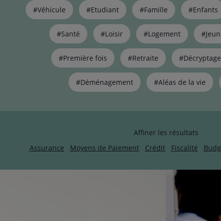
Liste
#Véhicule
#Etudiant
#Famille
#Enfants
de
liens
pour
#Santé
#Loisir
#Logement
#Jeun
filtrer
les
#Première fois
#Retraite
#Décryptage
articles
par
#Déménagement
#Aléas de la vie
thématiques
naviguez
avec
la
touche
Affiner les résultats
navigation
lien
Assurance
Moyens de Paiement
Crédit
Fiscalité
Budg
RUBRIQUE
FISCALITÉ