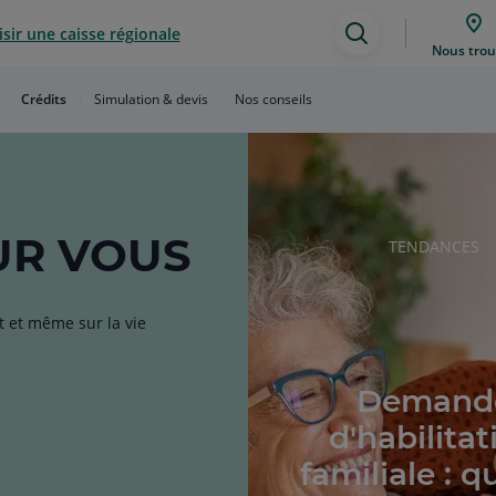
sir une caisse régionale
Assistance
Nous trou
de
Crédits
Simulation & devis
Nos conseils
recherche
R VOUS
RUBRIQUE
TENDANCES
DE
L'ARTICLE
t et même sur la vie
Demand
d'habilitat
familiale : q