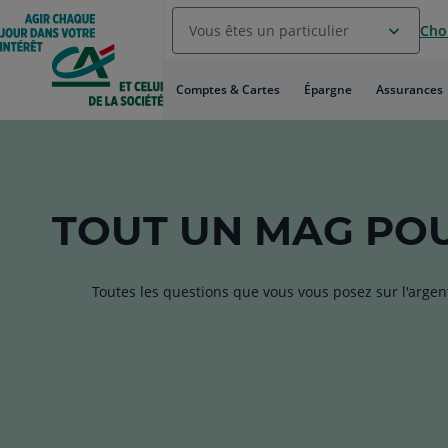
Aller
Vous êtes un particulier
Choi
au
Menu
Aller au
Comptes & Cartes
Épargne
Assurances
Contenu
Aller
au
Pied
de
page
TOUT
UN MAG
POU
Toutes les questions que vous vous posez sur l'argen