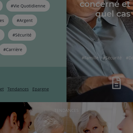
concerné et
#Vie Quotidienne
quel cas
es
#Argent
#Sécurité
#Carrière
hashtag
hashtag
has
#
Famille
#
Sécurité
#
D
et
Tendances
Epargne
RUBRIQUE
TENDANCES
DE
L'ARTICLE