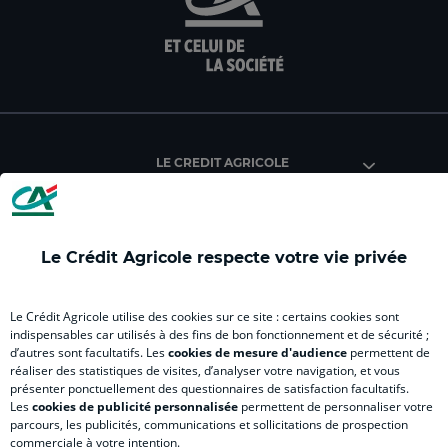
sur
sur
sur
sur
sur
la
la
la
la
la
page
page
page
page
pag
facebook
instagram
youtube
twitter
Tik
du
du
du
du
du
Crédit
Crédit
Crédit
Crédit
Créd
Agricole
Agricole
Agricole
Agricole
Agri
LE CREDIT AGRICOLE
(
Master
(
(
Mas
nouvel
(
nouvel
nouvel
(
onglet
nouvel
onglet
onglet
nou
)
onglet
)
)
ong
Le Crédit Agricole respecte votre vie privée
)
)
RELATION BANQUE CLIENT
Le Crédit Agricole utilise des cookies sur ce site : certains cookies sont
indispensables car utilisés à des fins de bon fonctionnement et de sécurité ;
d’autres sont facultatifs. Les
cookies de mesure d'audience
permettent de
SITES SPECIALISES
réaliser des statistiques de visites, d’analyser votre navigation, et vous
présenter ponctuellement des questionnaires de satisfaction facultatifs.
Les
cookies de publicité personnalisée
permettent de personnaliser votre
parcours, les publicités, communications et sollicitations de prospection
commerciale à votre intention.