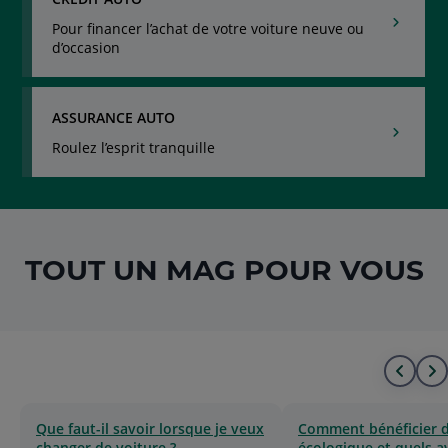
Pour financer l’achat de votre voiture neuve ou
d’occasion
ASSURANCE AUTO
Roulez l’esprit tranquille
TOUT UN MAG POUR VOUS
Alle
A
au
à
Que faut-il savoir lorsque je veux
Comment bénéficier 
changer de voiture ?
écologique et quels 