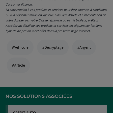
Consumer Finance.
La souscription à ces produits et services peut être soumise à conditions
ou à la réglementation en vigueur, ainsi qu’à l’étude et à l’acceptation de
votre dossier par votre Caisse régionale ou par le bailleur, prêteur.
Accédez au détail de ces produits et services en cliquant sur les liens
hypertexte prévus à cet effet dans la présente page internet.
Liste
de
#Véhicule
#Décryptage
#Argent
liens
thématiques
naviguez
#Article
avec
la
touche
navigation
lien
NOS SOLUTIONS ASSOCIÉES
CRÉDIT AUTO