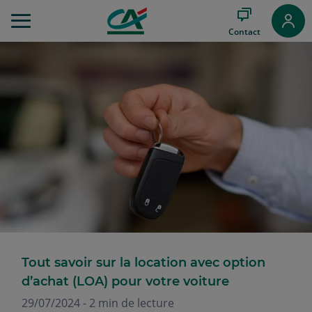
Aller
au
Contact
Menu
Aller au
Contenu
Aller
au
Pied
de
page
Tout savoir sur la location avec option
d’achat (LOA) pour votre voiture
29/07/2024 - 2 min de lecture