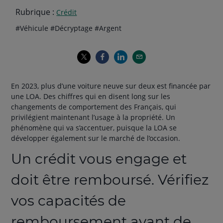
Rubrique :
Crédit
Thématiques
hashtag
hashtag
hashtag
#
Véhicule
#
Décryptage
#
Argent
de
l'article
En 2023, plus d’une voiture neuve sur deux est financée par
une LOA. Des chiffres qui en disent long sur les
changements de comportement des Français, qui
privilégient maintenant l’usage à la propriété. Un
phénomène qui va s’accentuer, puisque la LOA se
développer également sur le marché de l’occasion.
Un crédit vous engage et
doit être remboursé. Vérifiez
vos capacités de
remboursement avant de